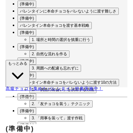
(準備中)
バレンタインに本命チョコをバレないように渡す難しさ
(準備中)
バレンタイン本命チョコを渡す基本戦略
(準備中)
1. 場所と時間の選択を慎重に行う
(準備中)
2. 自然な流れを作る
(準備中)
もっとみる
3. 周囲への配慮も忘れずに
(準備中)
バレンタイン本命チョコをバレないように渡す10の方法
高級チョコを集めたバレンタイン特集実施中！
1. 「偶然の出会い」を演出する方法
(準備中)
2. 「友チョコを装う」テクニック
(準備中)
3. 「用事を装って」渡す作戦
(準備中)
(準備中)
4. 「メッセージアプリで前振り」してから渡す方法