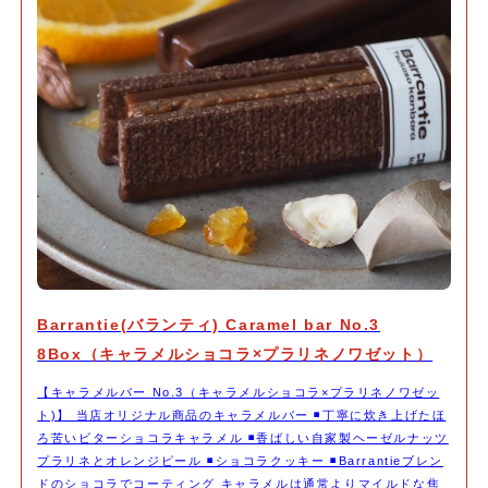
Barrantie(バランティ) Caramel bar No.3
8Box（キャラメルショコラ×プラリネノワゼット）
【キャラメルバー No.3（キャラメルショコラ×プラリネノワゼッ
ト)】 当店オリジナル商品のキャラメルバー ◾️丁寧に炊き上げたほ
ろ苦いビターショコラキャラメル ◾️香ばしい自家製ヘーゼルナッツ
プラリネとオレンジピール ◾️ショコラクッキー ◾️Barrantieブレン
ドのショコラでコーティング キャラメルは通常よりマイルドな焦