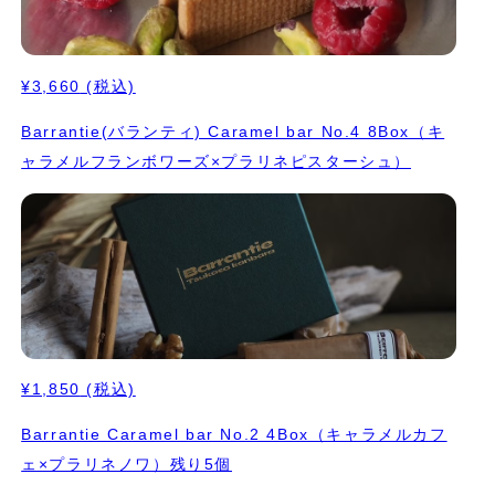
¥3,660
(税込)
Barrantie(バランティ) Caramel bar No.4 8Box（キ
ャラメルフランボワーズ×プラリネピスターシュ）
¥1,850
(税込)
Barrantie Caramel bar No.2 4Box（キャラメルカフ
ェ×プラリネノワ）残り5個