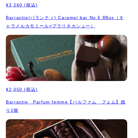
¥3,260
(税込)
Barrantie(バランティ) Caramel bar No.5 8Box（キ
ャラメルカモミール×プラリネカシュー）
¥2,050
(税込)
Barrantie Parfum femme【パルファム フェム】残
り2個