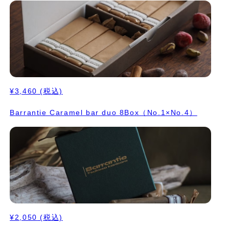
¥3,460
(税込)
Barrantie Caramel bar duo 8Box（No.1×No.4）
¥2,050
(税込)