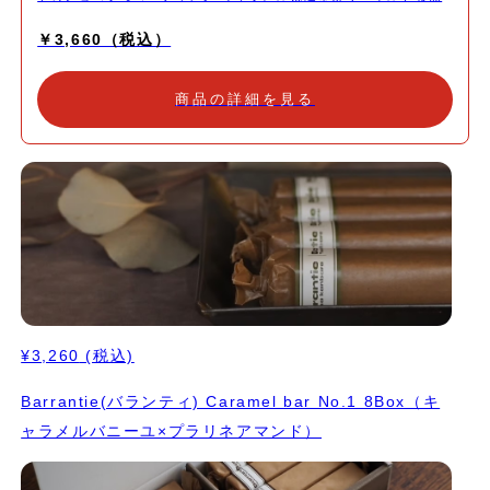
がし具合にしフレッシュでフルーティーなハイカカオチョコレート
￥3,660（税込）
を加え深みのある味わいに。 ヘーゼルナッツのプラリネは、皮ご
とじっくりキャラメリゼしてそのままペーストにしました。ミルク
チョコレートと合わせオレンジのコンフィを加え食感アクセント
商品の詳細を見る
に。 ショコラのクッキーでカカオを力強く感じる濃厚な仕上がり
に。 Barrantieブレンドのチョコレートを半分コーティングしパリ
ッと食感をプラス。 時間とともにする変化する食感や香りの感じ
方をお愉しみください。 深煎りのコーヒーや紅茶と一緒にいただ
いたり。 ワインなどお酒を飲みながらちびちび食べていただくの
もお勧めです。 1本ずつキャラメル包みを施し帯シールを貼ってお
届けいたします。
¥3,260
(税込)
Barrantie(バランティ) Caramel bar No.1 8Box（キ
ャラメルバニーユ×プラリネアマンド）