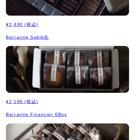
¥2,490
(税込)
Barrantie Sablé缶
¥2,190
(税込)
Barrantie Financier 6Box