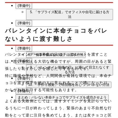
(準備中)
5. 「サプライズ配送」でオフィスや自宅に届ける方
法
(準備中)
バレンタインに本命チョコをバレ
6. 「帰り道で」自然に渡す方法
(準備中)
ないように渡す難しさ
7. 「共通の趣味や話題」に関連づけて渡す方法
(準備中)
バレンタインデーに本命の人にチョコレートを渡すこと
8. 「食事や飲み会の後」に渡す方法
(準備中)
は、想いを伝える大切な機会ですが、周囲の目があると緊
9. 「バレンタイン前後の日」に渡して目立たなくす
張したり恥ずかしさを感じたりするものです。
る方法
特に職場や学校など、人間関係が複雑な環境では、本命チ
(準備中)
ョコを渡す様子を他の人に見られることで噂になったり、
10. 「手作り感覚」で特別感を出しつつバレない方法
からかわれたりする可能性もあります。
(準備中)
まとめ：バレない本命チョコでサプライズを成功させよう
よくある失敗例としては、渡すタイミングを見計らってい
るうちに一日が終わってしまう、緊張のあまり不自然な行
動をとって逆に注目を集めてしまう、または友チョコと区