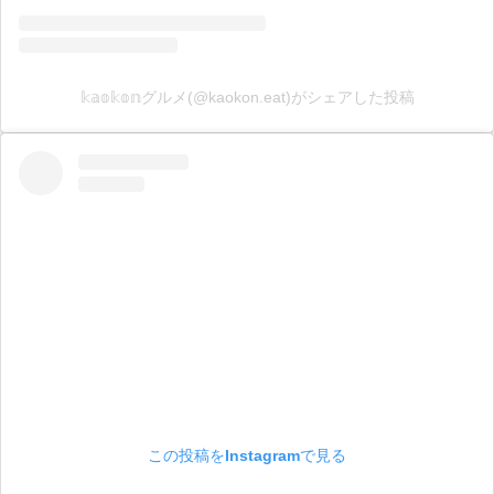
𝕜𝕒𝕠𝕜𝕠𝕟グルメ(@kaokon.eat)がシェアした投稿
この投稿をInstagramで見る