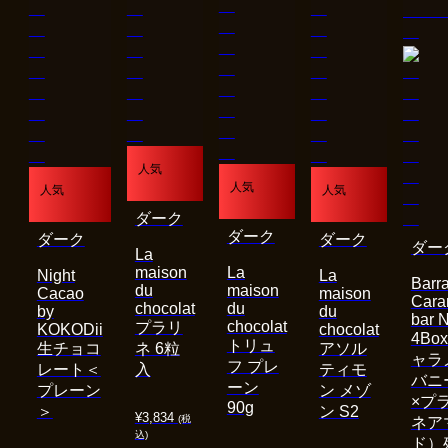
人気
人気
人気
人気
ダーク
ダーク
ダーク
ダーク
ダー
La
maison
La
Night
La
Barra
du
maison
Cacao
maison
Cara
chocolat
du
by
du
bar 
chocolat
プラリ
KOKODii
chocolat
4Bo
トリュ
生チョコ
ネ 6粒
アソル
ャラ
フ プレ
レート＜
入
ティモ
バニ
ーン
プレーン
ン メゾ
×プ
90g
＞
ン S2
¥
3,834
(税
ネア
込)
ド）