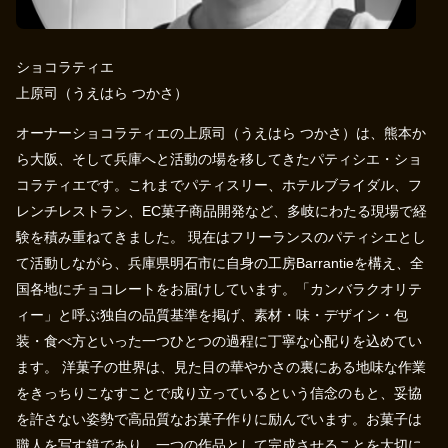
ショコラティエ
上原司（うえはら つかさ）
オーナーショコラティエの上原司（うえはら つかさ）は、熊本か
ら大阪、そして兵庫へと活動の場を移してきたパティシエ・ショ
コラティエです。これまでパティスリー、ホテルブライダル、フ
レンチレストラン、EC菓子商品開発など、多岐にわたる現場で経
験を積み重ねてきました。 現在はフリーランスのパティシエとし
て活動しながら、兵庫県明石市に自身の工房Barrantieを構え、全
国各地にチョコレートをお届けしています。「カンバラクオリテ
ィー」と呼ぶ独自の品質基準を掲げ、素材・味・デザイン・包
装・食べ方といった一つひとつの過程に丁寧な心配りを込めてい
ます。 洋菓子の世界は、見た目の華やかさの裏にある地味な作業
をきっちりこなすことで成り立っているという信念のもと、妥協
を許さない姿勢で高品質なお菓子作りに励んでいます。お菓子は
職人を写す鏡であり、一つの作品として完成させることを大切に