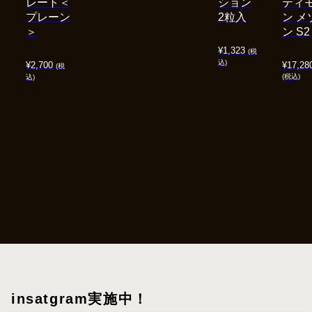
レート＜
ション
ティ
プレーン
2粒入
ン メ
＞
ン S2
¥
1,323
(税
込)
¥
2,700
¥
17,28
(税
(税込)
込)
insatgram実施中！