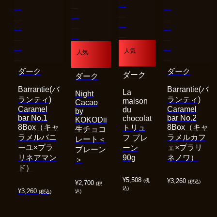
人気
人気
ダーク
ダーク
ダーク
ダーク
Barrantie(バ
Barrantie(バ
La
Night
ランティ)
ランティ)
maison
Cacao
Caramel
Caramel
du
by
bar No.1
bar No.2
chocolat
KOKODii
8Box（キャ
8Box（キャ
トリュ
生チョコ
ラメルバニ
ラメルカフ
フ プレ
レート＜
ーユ×プラ
ェ×プラリ
ーン
プレーン
リネアマン
90g
ネノワ）
＞
ド）
¥
5,508
¥
3,260
(税
(税込)
¥
2,700
(税
込)
¥
3,260
込)
(税込)