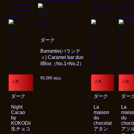
ダーク
Barrantie(バランテ
ィ) Caramel bar duo
8Box（No.1×No.2）
¥
3,260
(税込)
人気
人気
人気
ダーク
ダーク
ダー
Night
La
La
Cacao
maison
mais
by
du
du
KOKODii
chocolat
choco
生チョコ
アタン
アソ