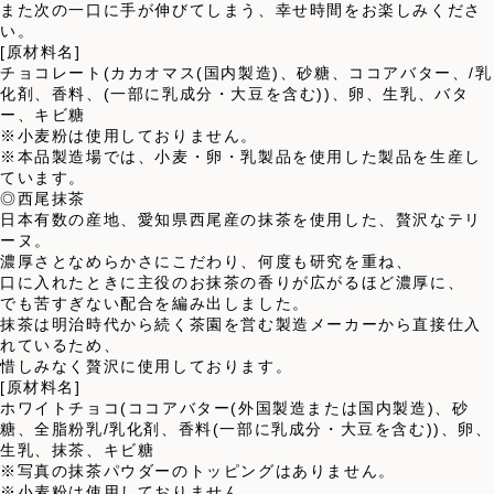
また次の一口に手が伸びてしまう、幸せ時間をお楽しみくださ
い。
[原材料名]
チョコレート(カカオマス(国内製造)、砂糖、ココアバター、/乳
化剤、香料、(一部に乳成分・大豆を含む))、卵、生乳、バタ
ー、キビ糖
※小麦粉は使用しておりません。
※本品製造場では、小麦・卵・乳製品を使用した製品を生産し
ています。
◎西尾抹茶
日本有数の産地、愛知県西尾産の抹茶を使用した、贅沢なテリ
ーヌ。
濃厚さとなめらかさにこだわり、何度も研究を重ね、
口に入れたときに主役のお抹茶の香りが広がるほど濃厚に、
でも苦すぎない配合を編み出しました。
抹茶は明治時代から続く茶園を営む製造メーカーから直接仕入
れているため、
惜しみなく贅沢に使用しております。
[原材料名]
ホワイトチョコ(ココアバター(外国製造または国内製造)、砂
糖、全脂粉乳/乳化剤、香料(一部に乳成分・大豆を含む))、卵、
生乳、抹茶、キビ糖
※写真の抹茶パウダーのトッピングはありません。
※小麦粉は使用しておりません。