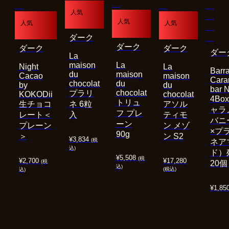
人気
人気
人気
人気
ダーク
ダーク
ダーク
ダーク
ダー
La
maison
La
Night
La
Barra
du
maison
Cacao
maison
Cara
chocolat
du
by
du
bar 
chocolat
プラリ
KOKODii
chocolat
4Bo
トリュ
生チョコ
ネ 6粒
アソル
ャラ
フ プレ
レート＜
入
ティモ
バニ
ーン
プレーン
ン メゾ
×プ
90g
＞
ン S2
¥
3,834
(税
ネア
込)
ド）
¥
5,508
(税
¥
2,700
¥
17,280
(税
20個
込)
(税込)
込)
¥
1,85