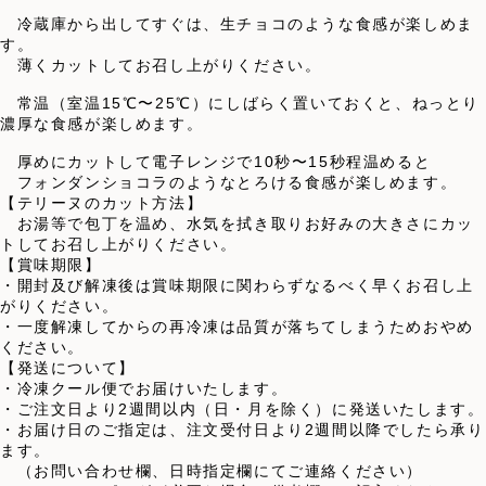
冷蔵庫から出してすぐは、生チョコのような食感が楽しめま
す。
薄くカットしてお召し上がりください。
常温（室温15℃〜25℃）にしばらく置いておくと、ねっとり
濃厚な食感が楽しめます。
厚めにカットして電子レンジで10秒〜15秒程温めると
フォンダンショコラのようなとろける食感が楽しめます。
【テリーヌのカット方法】
お湯等で包丁を温め、水気を拭き取りお好みの大きさにカッ
トしてお召し上がりください。
【賞味期限】
・開封及び解凍後は賞味期限に関わらずなるべく早くお召し上
がりください。
・一度解凍してからの再冷凍は品質が落ちてしまうためおやめ
ください。
【発送について】
・冷凍クール便でお届けいたします。
・ご注文日より2週間以内（日・月を除く）に発送いたします。
・お届け日のご指定は、注文受付日より2週間以降でしたら承り
ます。
（お問い合わせ欄、日時指定欄にてご連絡ください）