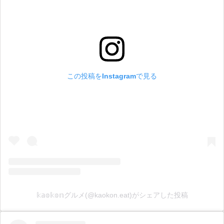
この投稿をInstagramで見る
𝕜𝕒𝕠𝕜𝕠𝕟グルメ(@kaokon.eat)がシェアした投稿