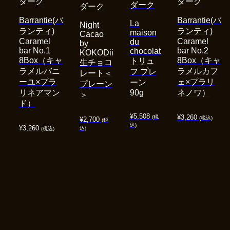
ダーク
ダーク
ダーク
ダーク
Barrantie(バ
Barrantie(バ
La
Night
ランティ)
ランティ)
maison
Cacao
Caramel
Caramel
du
by
bar No.1
bar No.2
chocolat
KOKODii
8Box（キャ
8Box（キャ
トリュ
生チョコ
ラメルバニ
ラメルカフ
フ プレ
レート＜
ーユ×プラ
ェ×プラリ
ーン
プレーン
リネアマン
90g
ネノワ）
＞
ド）
¥
5,508
¥
3,260
(税
(税込)
¥
2,700
(税
込)
¥
3,260
込)
(税込)