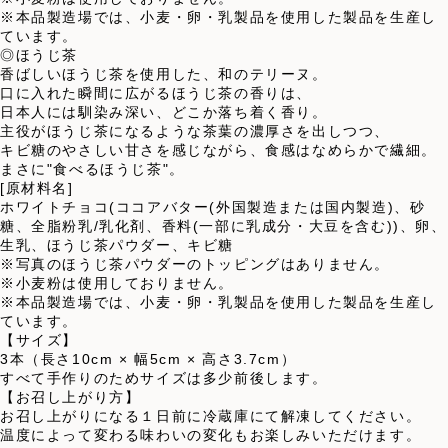
※本品製造場では、小麦・卵・乳製品を使用した製品を生産し
ています。
◎ほうじ茶
香ばしいほうじ茶を使用した、和のテリーヌ。
口に入れた瞬間に広がるほうじ茶の香りは、
日本人には馴染み深い、どこか落ち着く香り。
主役がほうじ茶になるような茶葉の濃厚さを出しつつ、
キビ糖のやさしい甘さを感じながら、食感はなめらかで繊細。
まさに"食べるほうじ茶"。
[原材料名]
ホワイトチョコ(ココアバター(外国製造または国内製造)、砂
糖、全脂粉乳/乳化剤、香料(一部に乳成分・大豆を含む))、卵、
生乳、ほうじ茶パウダー、キビ糖
※写真のほうじ茶パウダーのトッピングはありません。
※小麦粉は使用しておりません。
※本品製造場では、小麦・卵・乳製品を使用した製品を生産し
ています。
【サイズ】
3本（長さ10cm × 幅5cm × 高さ3.7cm）
すべて手作りのためサイズは多少前後します。
【お召し上がり方】
お召し上がりになる１日前に冷蔵庫にて解凍してください。
温度によって変わる味わいの変化もお楽しみいただけます。