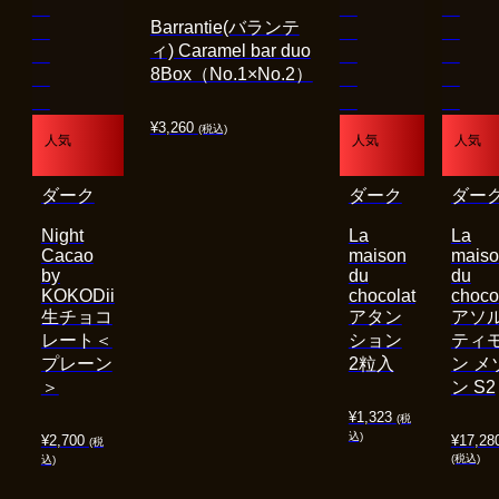
Barrantie(バランテ
ィ) Caramel bar duo
8Box（No.1×No.2）
¥
3,260
(税込)
人気
人気
人気
ダーク
ダーク
ダー
Night
La
La
Cacao
maison
mais
by
du
du
KOKODii
chocolat
choco
生チョコ
アタン
アソ
レート＜
ション
ティ
プレーン
2粒入
ン メ
＞
ン S2
¥
1,323
(税
込)
¥
2,700
¥
17,28
(税
(税込)
込)