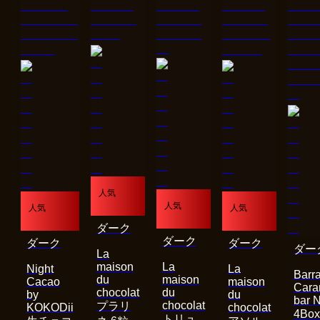
人気
人気
人気
人気
ダーク
ダーク
ダーク
ダーク
ダー
La
maison
La
Night
La
Barra
du
maison
Cacao
maison
Cara
chocolat
du
by
du
bar 
chocolat
プラリ
KOKODii
chocolat
4Bo
トリュ