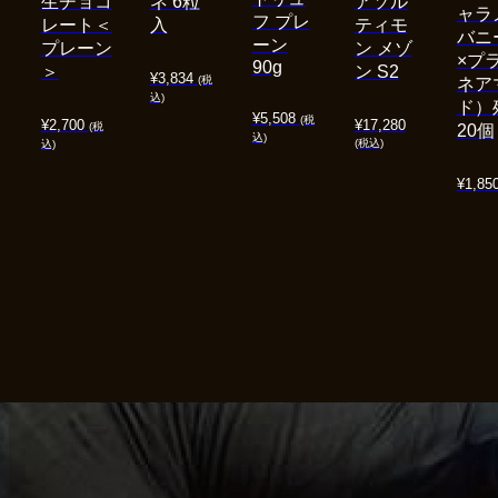
生チョコ
ネ 6粒
アソル
ャラ
フ プレ
レート＜
入
ティモ
バニ
ーン
プレーン
ン メゾ
×プ
90g
＞
ン S2
¥
3,834
(税
ネア
込)
ド）
¥
5,508
(税
¥
2,700
¥
17,280
(税
20個
込)
(税込)
込)
¥
1,85