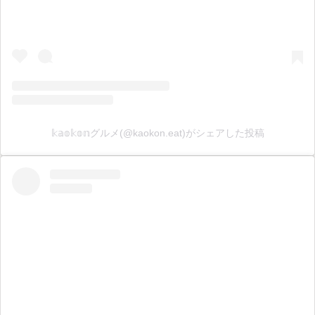
𝕜𝕒𝕠𝕜𝕠𝕟グルメ(@kaokon.eat)がシェアした投稿