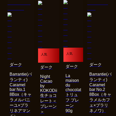
人気
人気
ダーク
ダーク
ダーク
ダーク
Barrantie(バ
Barrantie(バ
La
Night
ランティ)
ランティ)
maison
Cacao
Caramel
Caramel
du
by
bar No.1
bar No.2
chocolat
KOKODii
8Box（キャ
8Box（キャ
トリュ
生チョコ
ラメルバニ
ラメルカフ
フ プレ
レート＜
ーユ×プラ
ェ×プラリ
ーン
プレーン
リネアマン
90g
ネノワ）
＞