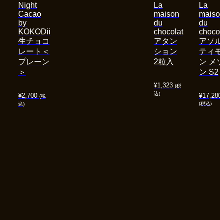
Night
La
La
Cacao
maison
mais
by
du
du
KOKODii
chocolat
choco
生チョコ
アタン
アソ
レート＜
ション
ティ
プレーン
2粒入
ン メ
＞
ン S2
¥
1,323
(税
込)
¥
2,700
¥
17,28
(税
(税込)
込)