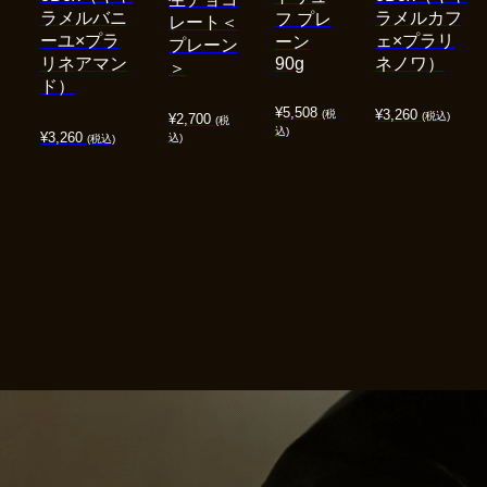
ラメルバニ
ラメルカフ
フ プレ
レート＜
ーユ×プラ
ェ×プラリ
ーン
プレーン
リネアマン
90g
ネノワ）
＞
ド）
¥
5,508
¥
3,260
(税
(税込)
¥
2,700
(税
込)
¥
3,260
込)
(税込)