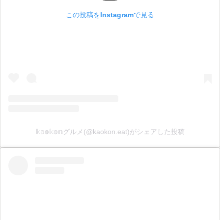
この投稿をInstagramで見る
𝕜𝕒𝕠𝕜𝕠𝕟グルメ(@kaokon.eat)がシェアした投稿