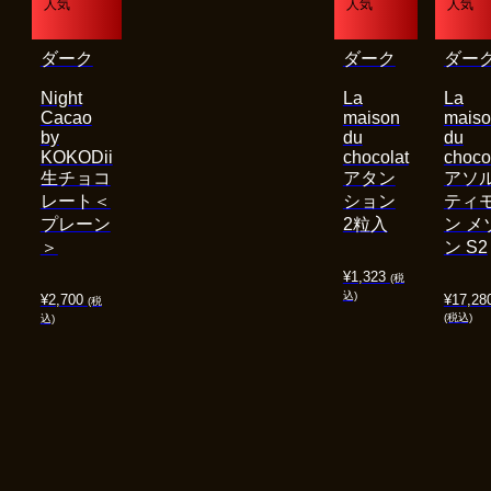
人気
人気
人気
ダーク
ダーク
ダー
Night
La
La
Cacao
maison
mais
by
du
du
KOKODii
chocolat
choco
生チョコ
アタン
アソ
レート＜
ション
ティ
プレーン
2粒入
ン メ
＞
ン S2
¥
1,323
(税
込)
¥
2,700
¥
17,28
(税
(税込)
込)