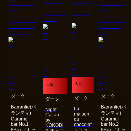
人気
人気
ダーク
ダーク
ダーク
ダーク
Barrantie(バ
Barrantie(バ
La
Night
ランティ)
ランティ)
maison
Cacao
Caramel
Caramel
du
by
bar No.1
bar No.2
chocolat
KOKODii
8Box（キャ
8Box（キャ
トリュ
生チョコ