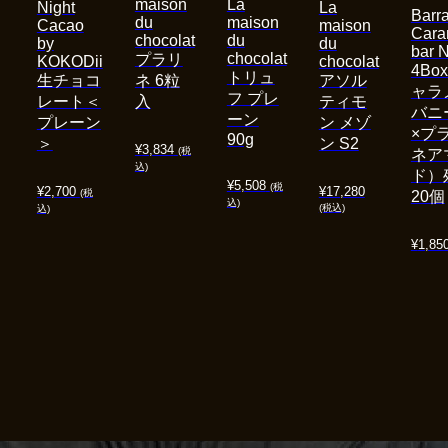
maison
La
Night
La
Barra
du
maison
Cacao
maison
Cara
chocolat
du
by
du
bar 
chocolat
プラリ
KOKODii
chocolat
4Bo
トリュ
生チョコ
ネ 6粒
アソル
ャラ
フ プレ
レート＜
入
ティモ
バニ
ーン
プレーン
ン メゾ
×プ
90g
＞
ン S2
¥
3,834
(税
ネア
込)
ド）
¥
5,508
(税
¥
2,700
¥
17,280
(税
20個
込)
(税込)
込)
¥
1,85