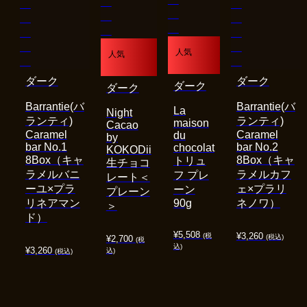
人気
人気
ダーク
ダーク
ダーク
ダーク
Barrantie(バ
Barrantie(バ
La
Night
ランティ)
ランティ)
maison
Cacao
Caramel
Caramel
du
by
bar No.1
bar No.2
chocolat
KOKODii
8Box（キャ
8Box（キャ
トリュ
生チョコ
ラメルバニ
ラメルカフ
フ プレ
レート＜
ーユ×プラ
ェ×プラリ
ーン
プレーン
リネアマン
90g
ネノワ）
＞
ド）
¥
5,508
¥
3,260
(税
(税込)
¥
2,700
(税
込)
¥
3,260
込)
(税込)