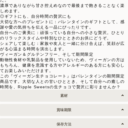
濃厚でありながら甘さ控えめなので最後まで飽きることなく楽
しめます。
◎ギフトにも、自分時間の贅沢にも
大切な方へのプレゼントに：バレンタインのギフトとして、感
謝や愛の気持ちを伝える一品にぴったりです。
自分へのご褒美に：頑張っている自分への小さな贅沢。ひとり
のリラックスタイムや特別なひとときのお供にどうぞ。
シェアして楽しむ：家族や友人と一緒に分け合えば、笑顔が広
がる心温まる時間を演出します。
ヴィーガン＆グルテンフリー、そして期間限定
動物性食材や乳製品を使用していないため、ヴィーガンの方は
もちろん、健康を意識する方やアレルギーのある方にも安心し
てお楽しみいただけます。
この『ヴィーガン生チョコレート』はバレンタインの期間限定
商品です。大切な人との甘いひととき、そして自分への癒しの
時間を、Ripple Sweetsの生チョコで贅沢に彩りませんか？
素材
賞味期限
保存方法