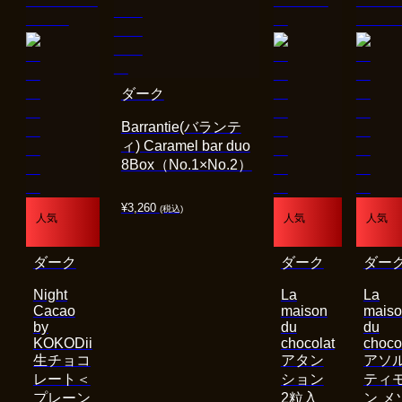
ダーク
Barrantie(バランテ
ィ) Caramel bar duo
8Box（No.1×No.2）
¥
3,260
(税込)
人気
人気
人気
ダーク
ダーク
ダー
Night
La
La
Cacao
maison
mais
by
du
du
KOKODii
chocolat
choco
生チョコ
アタン
アソ
レート＜
ション
ティ
プレーン
2粒入
ン メ