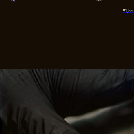
¥
1,85