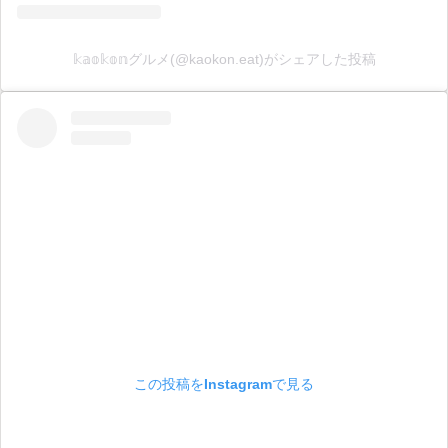
𝕜𝕒𝕠𝕜𝕠𝕟グルメ(@kaokon.eat)がシェアした投稿
この投稿をInstagramで見る