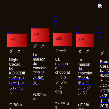
人気
人気
人気
人気
ダーク
ダーク
ダーク
ダーク
ダー
La
maison
La
Night
La
Barra
du
maison
Cacao
maison
Cara
chocolat
du
by
du
bar 
chocolat
プラリ
KOKODii
chocolat
4Bo
トリュ
生チョコ
ネ 6粒
アソル
ャラ
フ プレ
レート＜
入
ティモ
バニ
ーン
プレーン
ン メゾ
×プ
90g
＞
ン S2
¥
3,834
(税
ネア
込)
ド）
¥
5,508
(税
¥
2,700
¥
17,280
(税
20個
込)
(税込)
込)