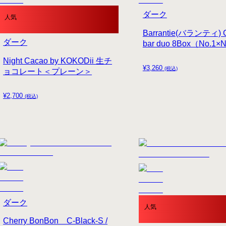
ダーク
人気
Barrantie(バランティ) C
ダーク
bar duo 8Box（No.1×
Night Cacao by KOKODii 生チ
¥
3,260
(税込)
ョコレート＜プレーン＞
¥
2,700
(税込)
ダーク
人気
Cherry BonBon C-Black-S /