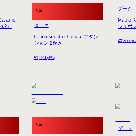
ダーク
人気
aramel
Maple
ダーク
No.2）
シュボ
La maison du chocolat アタン
¥
3,800
(税
ション 2粒入
¥
1,323
(税込)
人気
ダーク