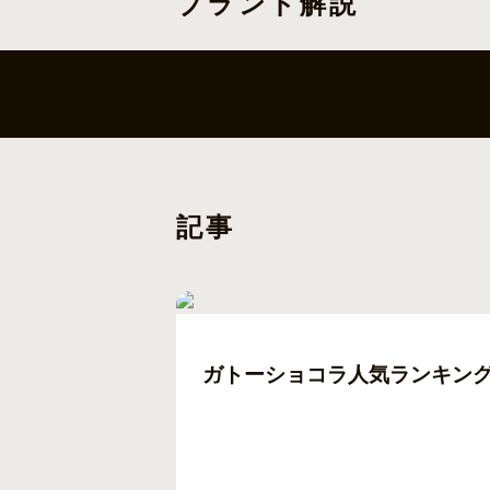
ブランド解説
記事
ガトーショコラ人気ランキン
「ガトーショコラを買いたいけれど、どれが本当
検索されているあなたに、この記事では本
公開日
2026-04-01