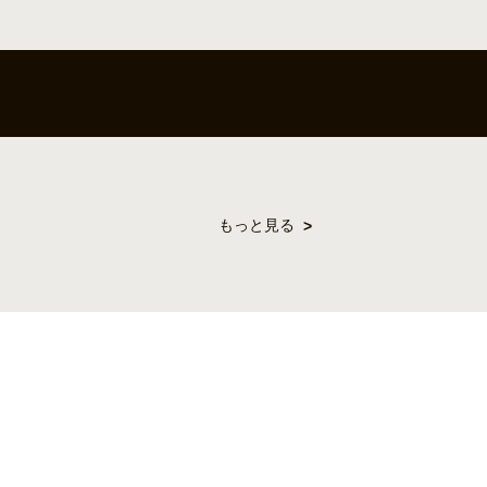
もっと見る
みをお持ちの方は多いのではないでしょうか。 **ガトーショコラ人気**を
を...