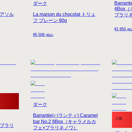
Barrant
ダーク
4Box
at アソル
La maison du chocolat トリュ
プラリ
フ プレーン 90g
¥
1,850
(税
¥
5,508
(税込)
ダーク
Barrantie(バランティ) Caramel
人気
bar No.2 8Box（キャラメルカ
at プラリ
フェ×プラリネノワ）