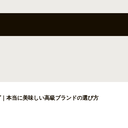
グ｜本当に美味しい高級ブランドの選び方
に美味しいの?」「ギフトにぴったりな人気のガトーショコラを知りたい」そんな悩
当に美味しい高級ガトーショコラの選び方と、実際に人気のおすすめ商品