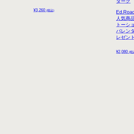
ダーク
¥
3,260
(税込)
Ed.R
人気商
トーシ
バレン
レゼン
¥
2,080
(税