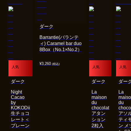
ダーク
Barrantie(バランテ
ィ) Caramel bar duo
8Box（No.1×No.2）
¥
3,260
(税込)
人気
人気
人気
ダーク
ダーク
ダー
Night
La
La
Cacao
maison
mais
by
du
du
KOKODii
chocolat
choco
生チョコ
アタン
アソ
レート＜
ション
ティ
プレーン
2粒入
ン メ