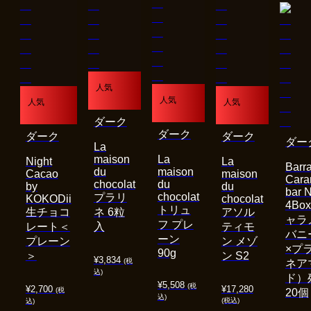
人気
人気
人気
人気
ダーク
ダーク
ダーク
ダーク
ダー
La
maison
La
Night
La
Barra
du
maison
Cacao
maison
Cara
chocolat
du
by
du
bar 
chocolat
プラリ
KOKODii
chocolat
4Bo
トリュ
生チョコ
ネ 6粒
アソル
ャラ
フ プレ
レート＜
入
ティモ
バニ
ーン
プレーン
ン メゾ
×プ
90g
＞
ン S2
¥
3,834
(税
ネア
込)
ド）
¥
5,508
(税
¥
2,700
¥
17,280
(税
20個
込)
(税込)
込)