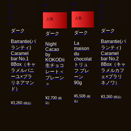
人気
人気
ダーク
ダーク
ダーク
ダーク
Barrantie(バ
Barrantie(バ
La
Night
ランティ)
ランティ)
maison
Cacao
Caramel
Caramel
du
by
bar No.1
bar No.2
chocolat
KOKODii
8Box（キャ
8Box（キャ
トリュ
生チョコ
ラメルバニ
ラメルカフ
フ プレ
レート＜
ーユ×プラ
ェ×プラリ
ーン
プレーン
リネアマン
90g
ネノワ）
＞
ド）
¥
5,508
¥
3,260
(税
(税込)
¥
2,700
(税
込)
¥
3,260
込)
(税込)