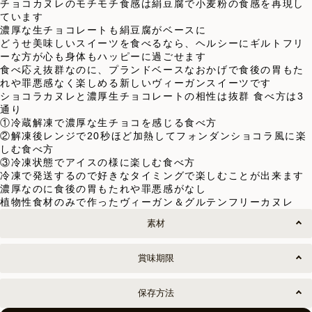
チョコカヌレのモチモチ食感は絹豆腐で小麦粉の食感を再現し
ています
濃厚な生チョコレートも絹豆腐がベースに
どうせ美味しいスイーツを食べるなら、ヘルシーにギルトフリ
ーな方が心も身体もハッピーに過ごせます
食べ応え抜群なのに、プランドベースなおかげで食後の胃もた
れや罪悪感なく楽しめる新しいヴィーガンスイーツです
ショコラカヌレと濃厚生チョコレートの相性は抜群 食べ方は3
通り
①冷蔵解凍で濃厚な生チョコを感じる食べ方
②解凍後レンジで20秒ほど加熱してフォンダンショコラ風に楽
しむ食べ方
③冷凍状態でアイスの様に楽しむ食べ方
冷凍で発送するので好きなタイミングで楽しむことが出来ます
濃厚なのに食後の胃もたれや罪悪感がなし
植物性食材のみで作ったヴィーガン＆グルテンフリーカヌレ
素材
賞味期限
保存方法