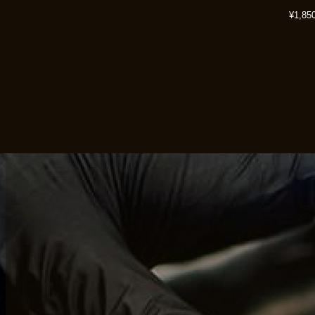
¥
1,85