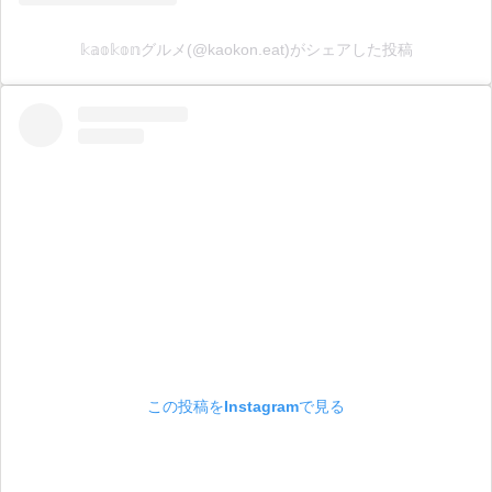
𝕜𝕒𝕠𝕜𝕠𝕟グルメ(@kaokon.eat)がシェアした投稿
この投稿をInstagramで見る