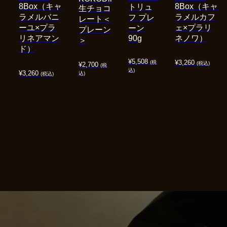
8Box（キャ
8Box（キャ
トリュ
生チョコ
ラメルバニ
ラメルカフ
フ プレ
レート＜
ーユ×プラ
ェ×プラリ
ーン
プレーン
リネアマン
90g
ネノワ）
＞
ド）
¥
5,508
¥
3,260
(税
(税込)
¥
2,700
(税
込)
¥
3,260
込)
(税込)