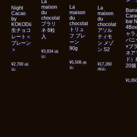
La
maison
La
Night
La
Barra
du
maison
Cacao
maison
Cara
chocolat
du
by
du
bar 
chocolat
プラリ
KOKODii
chocolat
4Bo
トリュ
生チョコ
ネ 6粒
アソル
ャラ
フ プレ
レート＜
入
ティモ
バニ
ーン
プレーン
ン メゾ
×プ
90g
＞
ン S2
¥
3,834
(税
ネア
込)
ド）
¥
5,508
(税
¥
2,700
¥
17,280
(税
20個
込)
(税込)
込)
¥
1,85