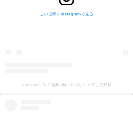
この投稿をInstagramで見る
𝕜𝕒𝕠𝕜𝕠𝕟グルメ(@kaokon.eat)がシェアした投稿