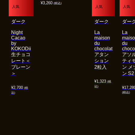
¥
3,260
(税込)
人気
人気
人気
ダーク
ダーク
ダー
Night
La
La
Cacao
maison
mais
by
du
du
KOKODii
chocolat
choco
生チョコ
アタン
アソ
レート＜
ション
ティ
プレーン
2粒入
ン メ
＞
ン S2
¥
1,323
(税
込)
¥
2,700
¥
17,28
(税
(税込)
込)