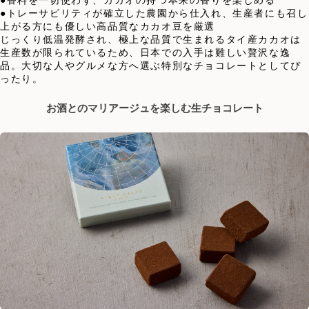
●香料を一切使わず、カカオの持つ本来の香りを楽しめる
●トレーサビリティが確立した農園から仕入れ、生産者にも召し
上がる方にも優しい高品質なカカオ豆を厳選
じっくり低温発酵され、極上な品質で生まれるタイ産カカオは
生産数が限られているため、日本での入手は難しい贅沢な逸
品。大切な人やグルメな方へ選ぶ特別なチョコレートとしてぴ
ったり。
お酒とのマリアージュを楽しむ生チョコレート