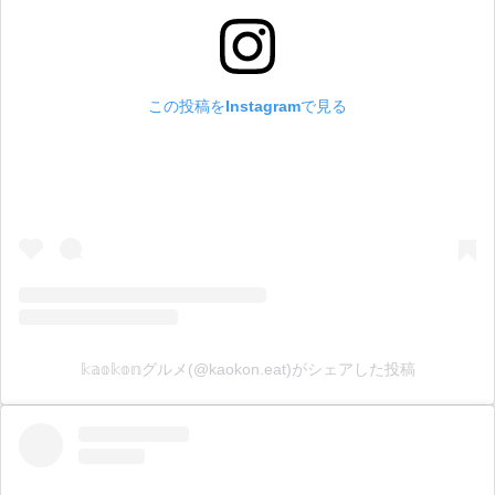
この投稿をInstagramで見る
𝕜𝕒𝕠𝕜𝕠𝕟グルメ(@kaokon.eat)がシェアした投稿