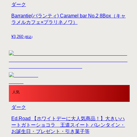
ダーク
Barrantie(バランティ) Caramel bar No.2 8Box（キャ
ラメルカフェ×プラリネノワ）
¥
3,260
(税込)
人気
ダーク
Ed.Road 【ホワイトデーに大人気商品！】大きいハ
ートガトーショコラ 王道スイート バレンタイン・
お誕生日・プレゼント・引き菓子等