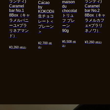
ランティ)
ランティ)
maison
Cacao
Caramel
Caramel
du
by
bar No.1
bar No.2
chocolat
KOKODii
8Box（キャ
8Box（キャ
トリュ
生チョコ
ラメルバニ
ラメルカフ
フ プレ
レート＜
ーユ×プラ
ェ×プラリ
ーン
プレーン
リネアマン
90g
ネノワ）
＞
ド）
¥
5,508
¥
3,260
(税
(税込)
¥
2,700
(税
込)
¥
3,260
込)
(税込)