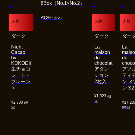
8Box（No.1×No.2）
¥
3,260
(税込)
人気
人気
人気
ダーク
ダーク
ダー
Night
La
La
Cacao
maison
mais
by
du
du
KOKODii
chocolat
choco
生チョコ
アタン
アソ
レート＜
ション
ティ
プレーン
2粒入
ン メ
＞
ン S2
¥
1,323
(税
込)
¥
2,700
¥
17,28
(税
(税込)
込)