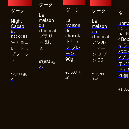
ダーク
ダーク
ダーク
ダーク
ダー
La
maison
La
Night
La
Barra
du
maison
Cacao
maison
Cara
chocolat
du
by
du
bar 
chocolat
プラリ
KOKODii
chocolat
4Bo
トリュ
生チョコ
ネ 6粒
アソル
ャラ
フ プレ
レート＜
入
ティモ
バニ
ーン
プレーン
ン メゾ
×プ
90g
＞
ン S2
¥
3,834
(税
ネア
込)
ド）
¥
5,508
(税
¥
2,700
¥
17,280
(税
20個
込)
(税込)
込)
¥
1,85