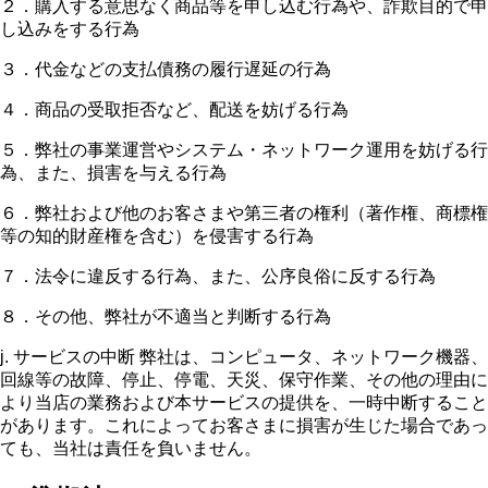
２．購入する意思なく商品等を申し込む行為や、詐欺目的で申
し込みをする行為
３．代金などの支払債務の履行遅延の行為
４．商品の受取拒否など、配送を妨げる行為
５．弊社の事業運営やシステム・ネットワーク運用を妨げる行
為、また、損害を与える行為
６．弊社および他のお客さまや第三者の権利（著作権、商標権
等の知的財産権を含む）を侵害する行為
７．法令に違反する行為、また、公序良俗に反する行為
８．その他、弊社が不適当と判断する行為
j. サービスの中断 弊社は、コンピュータ、ネットワーク機器、
回線等の故障、停止、停電、天災、保守作業、その他の理由に
より当店の業務および本サービスの提供を、一時中断すること
があります。これによってお客さまに損害が生じた場合であっ
ても、当社は責任を負いません。