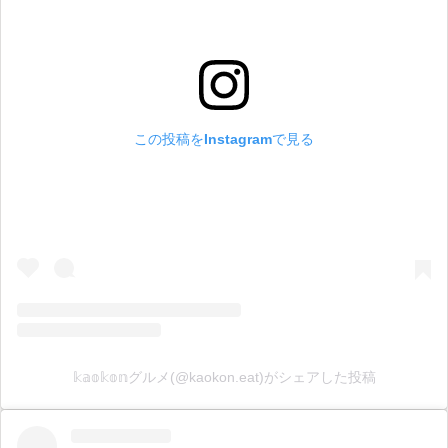
この投稿をInstagramで見る
𝕜𝕒𝕠𝕜𝕠𝕟グルメ(@kaokon.eat)がシェアした投稿