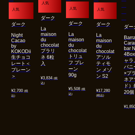
人気
人気
人気
人気
ダーク
ダーク
ダーク
ダーク
ダー
La
maison
La
Night
La
Barra
du
maison
Cacao
maison
Cara
chocolat
du
by
du
bar 
chocolat
プラリ
KOKODii
chocolat
4Bo
トリュ
生チョコ
ネ 6粒
アソル
ャラ
フ プレ
レート＜
入
ティモ
バニ
ーン
プレーン
ン メゾ
×プ
90g
＞
ン S2
¥
3,834
(税
ネア
込)
ド）
¥
5,508
(税
¥
2,700
¥
17,280
(税
20個
込)
(税込)
込)
¥
1,85