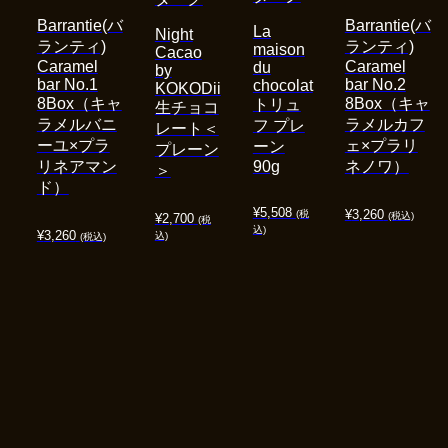
Barrantie(バ
Barrantie(バ
La
Night
ランティ)
ランティ)
maison
Cacao
Caramel
Caramel
du
by
bar No.1
bar No.2
chocolat
KOKODii
8Box（キャ
8Box（キャ
トリュ
生チョコ
ラメルバニ
ラメルカフ
フ プレ
レート＜
ーユ×プラ
ェ×プラリ
ーン
プレーン
リネアマン
90g
ネノワ）
＞
ド）
¥
5,508
¥
3,260
(税
(税込)
¥
2,700
(税
込)
¥
3,260
込)
(税込)