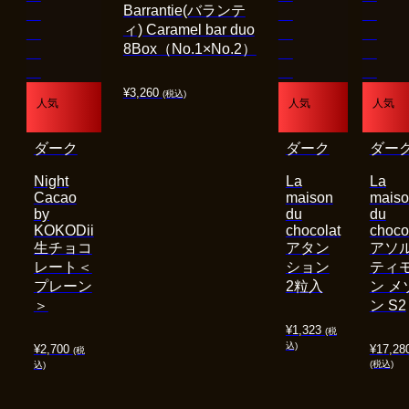
Barrantie(バランテ
ィ) Caramel bar duo
8Box（No.1×No.2）
¥
3,260
(税込)
人気
人気
人気
ダーク
ダーク
ダー
Night
La
La
Cacao
maison
mais
by
du
du
KOKODii
chocolat
choco
生チョコ
アタン
アソ
レート＜
ション
ティ
プレーン
2粒入
ン メ
＞
ン S2
¥
1,323
(税
込)
¥
2,700
¥
17,28
(税
(税込)
込)