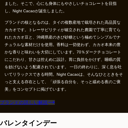
ました。そこで、心にも身体にもやさしいチョコレートを目指
し、Night Cacaoが誕生しました。
ブランドの核となるのは、タイの複数産地で栽培された高品質な
カカオです。トレーサビリティが確立された農園で丁寧に育てら
れたカカオ豆と、沖縄県産のきび砂糖という極めてシンプルでナ
チュラルな素材だけを使用。香料は一切使わず、カカオ本来の豊
かな香りと味わいを大切にしています。70％ダークチョコレート
にこだわり、甘さは控えめに設計。胃に負担をかけず、睡眠の質
を妨げないよう配慮されています。 一日の終わりに、深く息を吐
いてリラックスできる時間。Night Cacaoは、そんなひとときをそ
っと支える存在として、「頑張る自分を、そっと緩める夜のご褒
美」をコンセプトに掲げています。
ブランドの詳しい解説
バレンタインデー