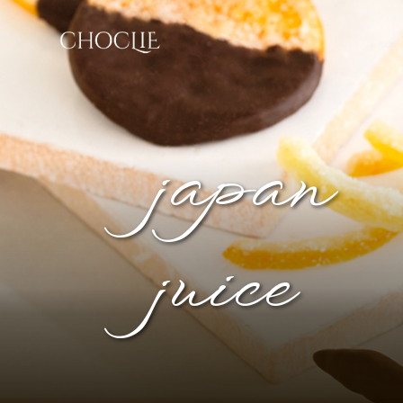
japan
juice