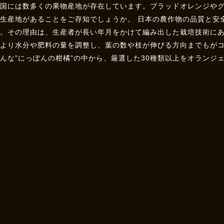
全国には数多くの果物産地が存在しています。ブラッドオレンジや
に生産地があることをご存知でしょうか。 日本の農作物の品質と安
す。その理由は、生産者が長い年月をかけて編み出した栽培技術に
により水分や肥料の量を調整し、葉の数や枝が伸びる方向までもが
んな”にっぽんの柑橘”の中から、厳選した30種類以上をオランジ