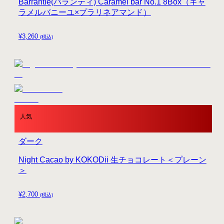
Barrantie(バランティ) Caramel bar No.1 8Box（キャ
ラメルバニーユ×プラリネアマンド）
¥
3,260
(税込)
人気
ダーク
Night Cacao by KOKODii 生チョコレート＜プレーン
＞
¥
2,700
(税込)