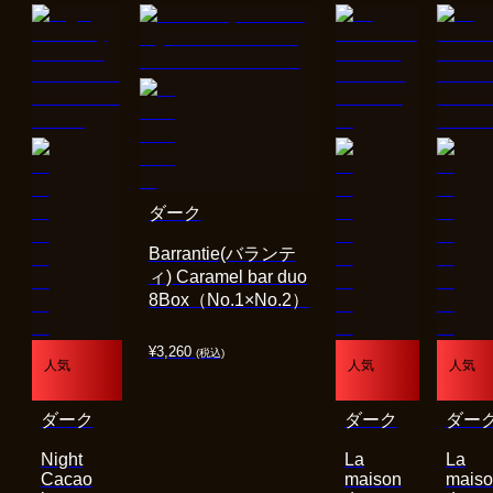
ダーク
Barrantie(バランテ
ィ) Caramel bar duo
8Box（No.1×No.2）
¥
3,260
(税込)
人気
人気
人気
ダーク
ダーク
ダー
Night
La
La
Cacao
maison
mais