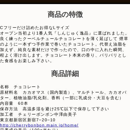
商品の特徴
Cフリーだけ詰めたお得なLサイズ
オープン当初より1番人気『しんじゅく逸品』に選ばれました。
良く練ったクーベルチュールチョコレートを薄く延ばして 煙草
のように一本ずつ手作業で巻いたチョコレート。代替え油脂を
加えず、純良な素材だけで作ったので、口の中に入れた瞬間、
程よく溶け出します。チョコレート本来の香り、パリパリとし
た食感をお楽しみ下さい。
商品詳細
名称 チョコレート
原材料名 カカオマス（国内製造）、マルチトール、カカオバ
ター、植物油脂/乳化剤、香料（一部に乳成分・大豆を含む）
内容量 60本
保存方法 高温多湿を避け25℃以下で保存して下さい
加工者 チェリーボンボン中澤由美子
東京都新宿区新宿7−20−10
http://cherrybonbon.main.jp/home/