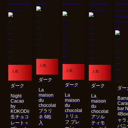
人気
人気
人気
人気
ダーク
ダーク
ダーク
ダーク
ダー
La
maison
La
Night
La
Barra
du
maison
Cacao
maison
Cara
chocolat
du
by
du
bar 
chocolat
プラリ
KOKODii
chocolat
4Bo
トリュ
生チョコ
ネ 6粒
アソル
ャラ
フ プレ
レート＜
入
ティモ
バニ
ーン