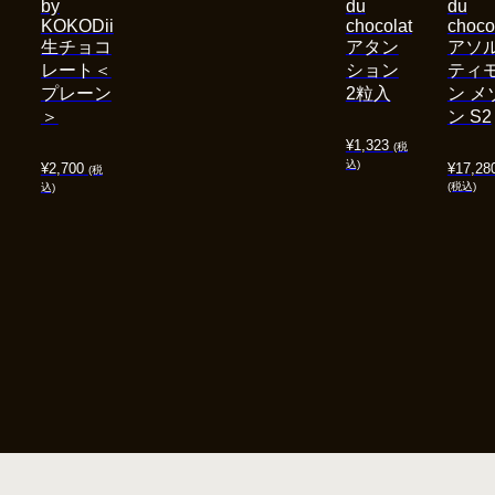
by
du
du
KOKODii
chocolat
choco
生チョコ
アタン
アソ
レート＜
ション
ティ
プレーン
2粒入
ン メ
＞
ン S2
¥
1,323
(税
込)
¥
2,700
¥
17,28
(税
(税込)
込)