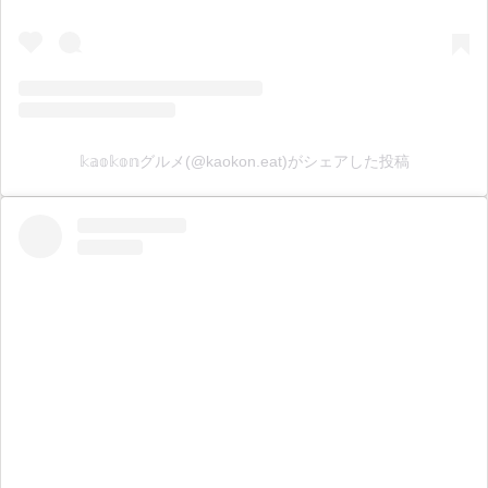
𝕜𝕒𝕠𝕜𝕠𝕟グルメ(@kaokon.eat)がシェアした投稿