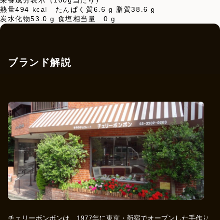
栄養成分表示（100g当たり）
熱量494 kcal たんぱく質6.6 g 脂質38.6 g
炭水化物53.0 g 食塩相当量 0 g
ブランド解説
チェリーボンボンは、1977年に東京・新宿でオープンした手作り