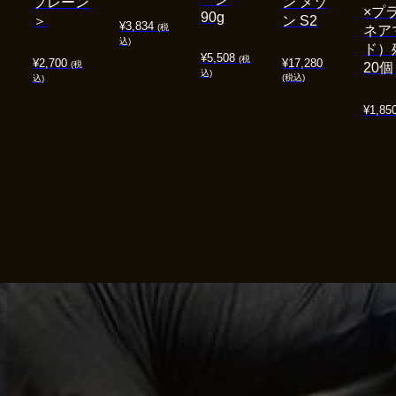
プレーン
ン メゾ
×プ
90g
＞
ン S2
¥
3,834
(税
ネア
込)
ド）
¥
5,508
(税
¥
2,700
¥
17,280
(税
20個
込)
(税込)
込)
¥
1,85