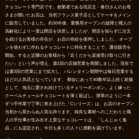
チョコレート専門店です。創業者である現店主・春日さんのお母
さまが開いたお店は、当初フランス菓子店としてケーキをメイン
に販売していました。約30年後、業務用オーブンの故障と職人の
高齢化により一度は閉店を決意しましたが、閉店を知らずに注文
を続けるお客様の存在が、お店の存続を後押ししました。 オーブ
ンを使わずに作れるチョコレートに特化することで、通信販売を
開始。すると近隣のお客様から「近くだから直接受け取りに行き
たい」という声が増え、週1回の店舗営業を再開しました。現在で
は週3回の営業にまで拡大し、バレンタイン期間中は毎日営業する
ほどの人気店となっています。 都会にあって40数年以上続く老舗
として、地元に愛され続けているチェリーボンボン。よく練った
クーベルチュールチョコレートを薄く延ばし、煙草のように一本
ずつ手作業で丁寧に巻き上げた「Cシリーズ」は、お店のオープン
当初から変わらぬ人気を誇ります。純良な素材へのこだわりと職
人の手仕事が生み出す上質なチョコレートは、「しんじゅく逸
品」にも認定され、今日も多くの人々に感動を届けています。