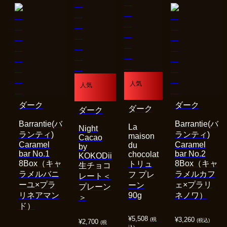
人気
人気
ダーク
ダーク
ダーク
ダーク
Barrantie(バ
Barrantie(バ
La
Night
ランティ)
ランティ)
maison
Cacao
Caramel
Caramel
du
by
bar No.1
bar No.2
chocolat
KOKODii
8Box（キャ
8Box（キャ
トリュ
生チョコ
ラメルバニ
ラメルカフ
フ プレ
レート＜
ーユ×プラ
ェ×プラリ
ーン
プレーン
リネアマン
90g
ネノワ）
＞
ド）
¥
5,508
¥
3,260
(税
(税込)
¥
2,700
(税