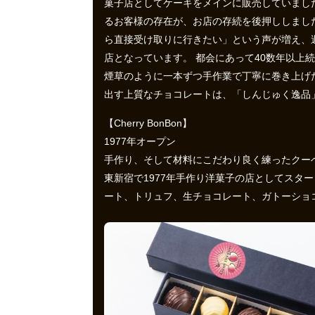
菓子店としてケーキをメインに販売していまし
るお客様の存在が、お店の存続を後押ししまし
ら直接受け取りに行きたい」という声が増え、
店となっています。 都会にあって40数年以
煙草のように一本ずつ手作業で丁寧に巻き上げ
出す上質なチョコレートは、「しんじゅく逸品
【Cherry BonBon】
1977年オープン
手作り、そして材料にこだわり良く練ったクー
東新宿で1977年手作り洋菓子の店としてスター
ート、トリュフ、生チョコレート、ガトーショ