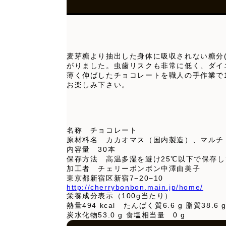
麦芽糖より抽出した身体に吸収されない糖分
がりました。虫歯リスクも非常に低く、ダイ
薄く伸ばしたチョコレートを職人の手作業で
お楽しみ下さい。
名称 チョコレート
原材料名 カカオマス（国内製造）、マルチ
内容量 30本
保存方法 高温多湿を避け25℃以下で保存
加工者 チェリーボンボン中澤由美子
東京都新宿区新宿7−20−10
http://cherrybonbon.main.jp/home/
栄養成分表示（100g当たり）
熱量494 kcal たんぱく質6.6 g 脂質38.6 
炭水化物53.0 g 食塩相当量 0 g