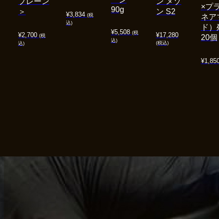
プレーン
ン メゾ
×プ
90g
＞
ン S2
¥
3,834
(税
ネア
込)
ド）
¥
5,508
(税
¥
2,700
¥
17,280
(税
20個
込)
(税込)
込)
¥
1,85