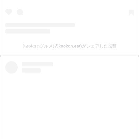
𝕜𝕒𝕠𝕜𝕠𝕟グルメ(@kaokon.eat)がシェアした投稿