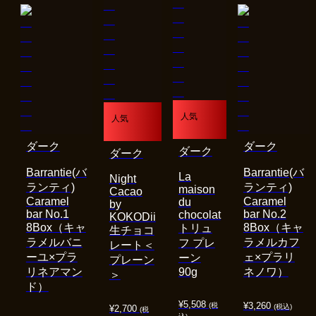
人気
人気
ダーク
ダーク
ダーク
ダーク
Barrantie(バ
Barrantie(バ
La
Night
ランティ)
ランティ)
maison
Cacao
Caramel
Caramel
du
by
bar No.1
bar No.2
chocolat
KOKODii
8Box（キャ
8Box（キャ
トリュ
生チョコ
ラメルバニ
ラメルカフ
フ プレ
レート＜
ーユ×プラ
ェ×プラリ
ーン
プレーン
リネアマン
90g
ネノワ）
＞
ド）
¥
5,508
¥
3,260
(税
(税込)
¥
2,700
(税