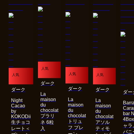
人気
人気
人気
人気
ダーク
ダーク
ダーク
ダーク
ダー
La
maison
La
Night
La
Barra
du
maison
Cacao
maison
Cara
chocolat
du
by
du
bar 
chocolat
プラリ
KOKODii
chocolat
4Bo
トリュ
生チョコ
ネ 6粒
アソル
ャラ
フ プレ
レート＜
入
ティモ
バニ
ーン