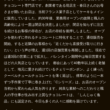
チョコレート専門店です。創業者である現店主・春日さんのお母
さまが開いたお店は、当初フランス菓子店としてケーキをメイン
に販売していました。約30年後、業務用オーブンの故障と職人の
高齢化により一度は閉店を決意しましたが、閉店を知らずに注文
を続けるお客様の存在が、お店の存続を後押ししました。 オーブ
ンを使わずに作れるチョコレートに特化することで、通信販売を
開始。すると近隣のお客様から「近くだから直接受け取りに行き
たい」という声が増え、週1回の店舗営業を再開しました。現在で
は週3回の営業にまで拡大し、バレンタイン期間中は毎日営業する
ほどの人気店となっています。 都会にあって40数年以上続く老舗
として、地元に愛され続けているチェリーボンボン。よく練った
クーベルチュールチョコレートを薄く延ばし、煙草のように一本
ずつ手作業で丁寧に巻き上げた「Cシリーズ」は、お店のオープン
当初から変わらぬ人気を誇ります。純良な素材へのこだわりと職
人の手仕事が生み出す上質なチョコレートは、「しんじゅく逸
品」にも認定され、今日も多くの人々に感動を届けています。