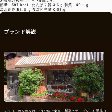
栄養成分表示（１００g当たり）
熱量 597 kcal たんぱく質 3.6 g 脂質 40.１g
炭水化物 58.０ g 食塩相当量 0.03 g
ブランド解説
チェリーボンボンは、1977年に東京・新宿でオープンした手作り