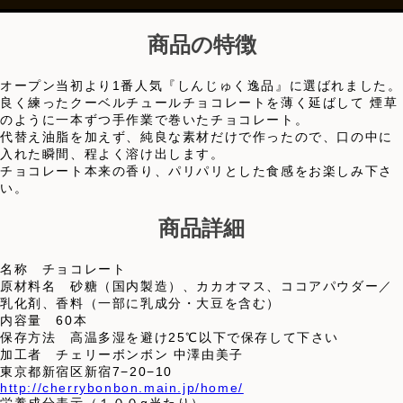
商品の特徴
オープン当初より1番人気『しんじゅく逸品』に選ばれました。
良く練ったクーベルチュールチョコレートを薄く延ばして 煙草
のように一本ずつ手作業で巻いたチョコレート。
代替え油脂を加えず、純良な素材だけで作ったので、口の中に
入れた瞬間、程よく溶け出します。
チョコレート本来の香り、パリパリとした食感をお楽しみ下さ
い。
商品詳細
名称 チョコレート
原材料名 砂糖（国内製造）、カカオマス、ココアパウダー／
乳化剤、香料（一部に乳成分・大豆を含む）
内容量 60本
保存方法 高温多湿を避け25℃以下で保存して下さい
加工者 チェリーボンボン 中澤由美子
東京都新宿区新宿7−20−10
http://cherrybonbon.main.jp/home/