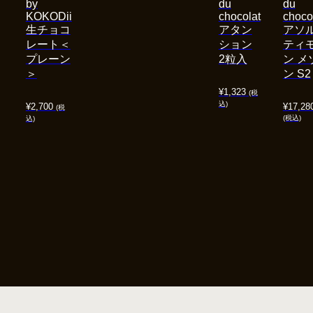
by
du
du
KOKODii
chocolat
choco
生チョコ
アタン
アソ
レート＜
ション
ティ
プレーン
2粒入
ン メ
＞
ン S2
¥
1,323
(税
込)
¥
2,700
¥
17,28
(税
(税込)
込)