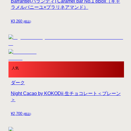
Barrantie(バランティ) Caramel bar No.1 8Box（キャ
ラメルバニーユ×プラリネアマンド）
¥
3,260
(税込)
人気
ダーク
Night Cacao by KOKODii 生チョコレート＜プレーン
＞
¥
2,700
(税込)