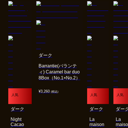
ダーク
Barrantie(バランテ
ィ) Caramel bar duo
8Box（No.1×No.2）
¥
3,260
(税込)
人気
人気
人気
ダーク
ダーク
ダー
Night
La
La
Cacao
maison
mais