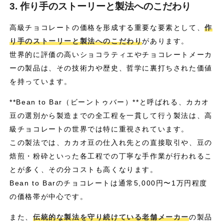
3. 作り手のストーリーと製法へのこだわり
高級チョコレートの価格を形成する重要な要素として、
作
り手のストーリーと製法へのこだわり
があります。
世界的に評価の高いショコラティエやチョコレートメーカ
ーの製品は、その技術力や歴史、哲学に裏打ちされた価値
を持っています。
**Bean to Bar（ビーントゥバー）**と呼ばれる、カカオ
豆の選別から製造までの全工程を一貫して行う製法は、高
級チョコレートの世界では特に重視されています。
この製法では、カカオ豆の仕入れ先との直接取引や、豆の
焙煎・粉砕といった各工程での丁寧な手作業が行われるこ
とが多く、その分コストも高くなります。
Bean to Barのチョコレートは通常5,000円〜1万円程度
の価格帯が中心です。
また、
伝統的な製法を守り続けている老舗メーカー
の製品