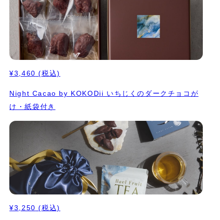
¥3,460
(税込)
Night Cacao by KOKODii いちじくのダークチョコが
け・紙袋付き
¥3,250
(税込)