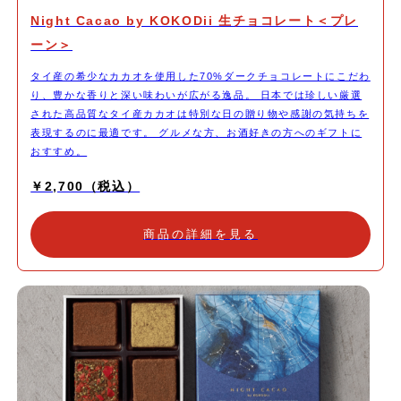
Night Cacao by KOKODii 生チョコレート＜プレ
ーン＞
タイ産の希少なカカオを使用した70%ダークチョコレートにこだわ
り、豊かな香りと深い味わいが広がる逸品。 日本では珍しい厳選
された高品質なタイ産カカオは特別な日の贈り物や感謝の気持ちを
表現するのに最適です。 グルメな方、お酒好きの方へのギフトに
おすすめ。
￥2,700（税込）
商品の詳細を見る