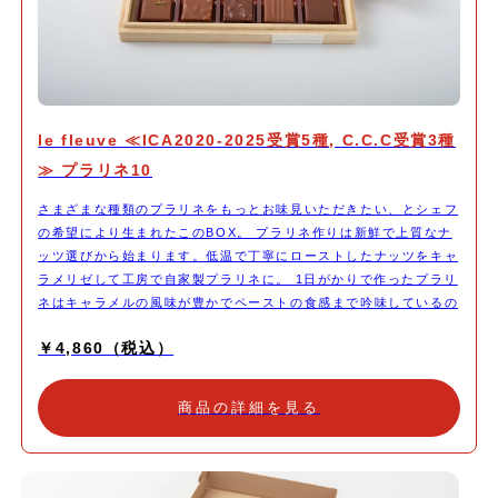
le fleuve ≪ICA2020-2025受賞5種, C.C.C受賞3種
≫ プラリネ10
さまざまな種類のプラリネをもっとお味見いただきたい、とシェフ
の希望により生まれたこのBOX。 プラリネ作りは新鮮で上質なナ
ッツ選びから始まります。低温で丁寧にローストしたナッツをキャ
ラメリゼして工房で自家製プラリネに。 1日がかりで作ったプラリ
ネはキャラメルの風味が豊かでペーストの食感まで吟味しているの
で、イメージ通りのショコラに変化させることができるのです。キ
￥4,860（税込）
ャラメルの濃さは3種に調整。優しい素材と合わせるプラリネは甘
めでまろやかに仕上げ、コクを出したいプラリネは少し苦味を強め
にするなど、キャラメリゼの工程はシェフだけのお仕事。この自家
商品の詳細を見る
製プラリネがあるからこそできた、10種類のプラリネです。 いつ
ものプラリネ6のお味に加えた、新たな4粒はモンテという技法を
使って、プラリネの食感をふんわりエアリーに変化させています。
食感が楽しめるボンボンと、ナッツ感を大切にしつつも口の中で軽