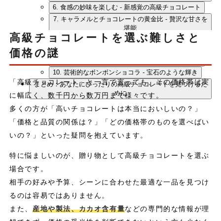
6. 食感の妙味を楽しむ - 新感覚の高級チョコレート
7. キャラメルとチョコレートの黄金比 - 贅沢な甘さを
堪能
高級チョコレートを選ぶ難しさと
8. 焼き菓子とチョコレートの饗宴 - 芳醇な香りを楽し
む
価格の謎
9. シングルオリジン・カカオの深み - 本格派の一品
10. 芸術的なボンボンショコラ - 宝石のような輝き
「高級チョコレート」と一言で言っても、その価格帯は実
まとめ：あなたにぴったりの高級チョコレートを見つけるた
めに
に幅広く、数千円から数万円まで様々です。
多くの方が「高いチョコレートは本当においしいの？」
「価格と品質の関係は？」「どの価格帯のものを選べばい
いの？」といった疑問を抱えています。
特に悩ましいのが、贈り物として高級チョコレートを選ぶ
場合です。
相手の好みや予算、シーンに合わせた最適な一品を見つけ
るのは容易ではありません。
また、
産地や製法、カカオ含有量
などの専門的な情報が理