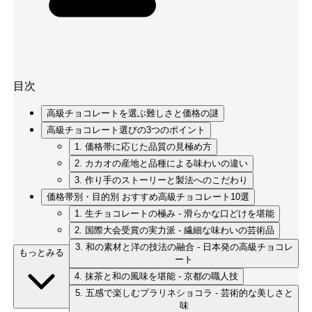
目次
高級チョコレートを選ぶ難しさと価格の謎
高級チョコレート選びの3つのポイント
1. 価格帯に応じた品質の見極め方
2. カカオの産地と品種による味わいの違い
3. 作り手のストーリーと製法へのこだわり
価格帯別・目的別 おすすめ高級チョコレート10選
1. 生チョコレートの極み - 滑らかな口どけを堪能
2. 国際大会受賞の実力派 - 繊細な味わいの芸術品
3. 和の素材と洋の技法の融合 - 日本発の高級チョコレ
もっとみる
ート
4. 抹茶と和の風味を堪能 - 京都の職人技
5. 五感で楽しむプラリネショコラ - 芸術的な美しさと
味