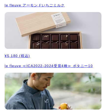
モンドプラリネにビターなノワールのショコラをコーティング。
le fleuve アーモンドいちごミルク
9. ピーナッツプラリネ ヒマラヤのオーガニックのピーナッツクリ
ームをアーモンドプラリネに合わせてまろやかなお 味に。 モンテ
によってふんわり軽くなったショコラをミルクチョコレートでコー
ティング。 10. 醤油もろみプラリネ 工房のある養父市の大徳醤油
さんの醤油はシェフのお気に入りで、むかしながらの天然醸造でお
醤油を作っていらっしゃるのですが、そのもろみをお分け頂いてア
ーモンドのプラリネを合わせました。モンテで軽い感じにして、ノ
ワー ルでコーティング。 ⭐️ICA2025（アジアパシフィックエリ
ア）でシルバー受賞 ⭐️ICA2025（ワールド）でシルバー受賞
⭐️C.C.C.2025でTablette d'OrとCoup de Coeur受賞
¥5,180
(税込)
le fleuve ≪ICA2022-2024受賞4種≫ ボタニー10