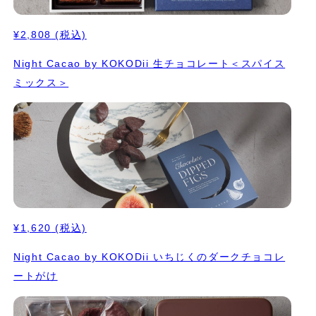
¥2,808
(税込)
Night Cacao by KOKODii 生チョコレート＜スパイス
ミックス＞
¥1,620
(税込)
Night Cacao by KOKODii いちじくのダークチョコレ
ートがけ