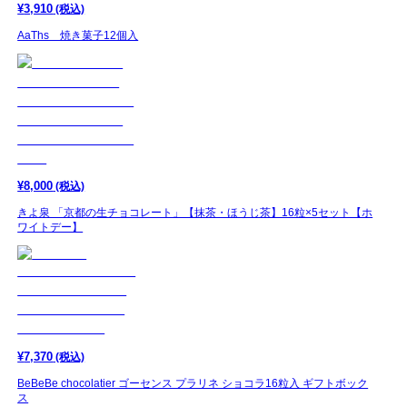
¥
3,910
(税込)
AaThs 焼き菓子12個入
¥
8,000
(税込)
きよ泉 「京都の生チョコレート」【抹茶・ほうじ茶】16粒×5セット【ホ
ワイトデー】
¥
7,370
(税込)
BeBeBe chocolatier ゴーセンス プラリネ ショコラ16粒入 ギフトボック
ス