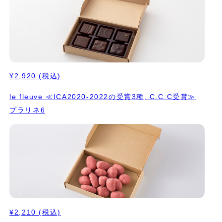
くほどけるボンボンと比べてお味見頂けるのも楽しみの一つです。
お味は左上から順に 1. プラリネアマンドノワゼット イタリア産パ
ルマギルジェンティ種のアーモンドとイタリア産ヘーゼルナッツの
プラリネ。 プレーン味。 2. プラリネシトロン アーモンドプラリ
ネを、愛媛県中島産の オーガニックレモンで爽やかに。 3. プラリ
ネそば アーモンドとヘーゼルナッツのプラリネに、そばの個性的
な風味。 表面にはそば米。 ⭐️ICA2020（アジアパシフィックエリ
¥2,920
(税込)
ア）でゴールド受賞 4. かぼちゃの種プラリネ オーガニックのかぼ
ちゃの種を工房でペーストにしてアーモンドのプラリネと合わせモ
le fleuve ≪ICA2020-2022の受賞3種, C.C.C受賞≫
ンテという技法を使って軽く仕上げました。 フランスのカマルグ
プラリネ6
のお塩がアクセントになっています。 5. プラリネマンダリン 国産
のマンダリンオレンジのゼストとをたっぷり使って、ノワゼットの
プラリネと合わせモンテで軽い感じに。 ⭐️ICA2025（アジアパシ
フィックエリア）でシルバー受賞 ⭐️ICA2025（ワールド）でブロ
ンズ受賞 6. 日本茶のプラリネ アーモンドプラリネに、繊細な日本
茶のうまみを合わせて。 ⭐️ICA2022（アジアパシフィックエリ
ア）でゴールド受賞 ⭐️C.C.C.2025でTablette d'OrとCoup de
Coeur受賞 7. クロワッサンプラリネ アーモンドとヘーゼルナッツ
のプラリネに自家製クロワッサンを加えて、 ザクザクとした食感
に。 ⭐️ICA2020（ワールド）でシルバー受賞 ⭐️C.C.C.2025で
¥2,210
(税込)
Tablette d'OrとCoup de Coeur受賞 8. プラリネアマンド アー