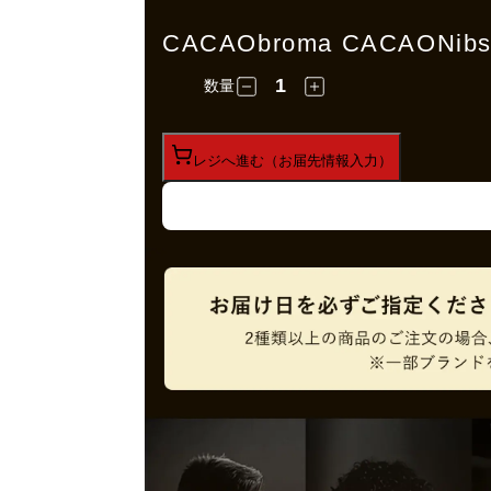
CACAObroma CACAONi
数量
レジへ進む（お届先情報入力）