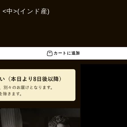
bs <中>(インド産)
カートに追加