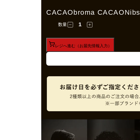
CACAObroma CACAONi
数量
レジへ進む（お届先情報入力）