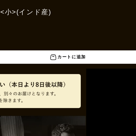
bs<小>(インド産)
カートに追加