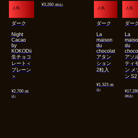
¥
3,260
(税込)
人気
人気
人気
ダーク
ダーク
ダー
Night
La
La
Cacao
maison
mais
by
du
du
KOKODii
chocolat
choco
生チョコ
アタン
アソ
レート＜
ション
ティ
プレーン
2粒入
ン メ
＞
ン S2
¥
1,323
(税
込)
¥
2,700
¥
17,28
(税
(税込)
込)