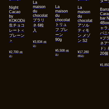
ダー
La
maison
La
Night
La
Barra
du
maison
Cacao
maison
Cara
chocolat
du
by
du
bar 
chocolat
プラリ
KOKODii
chocolat
4Bo
トリュ
生チョコ
ネ 6粒
アソル
ャラ
フ プレ
レート＜
入
ティモ
バニ
ーン
プレーン
ン メゾ
×プ
90g
＞
ン S2
¥
3,834
(税
ネア
込)
ド）
¥
5,508
(税
¥
2,700
¥
17,280
(税
20個
込)
(税込)
込)
¥
1,85