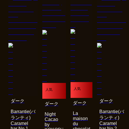
人気
人気
ダーク
ダーク
ダーク
ダーク
Barrantie(バ
Barrantie(バ
La
Night
ランティ)
ランティ)
maison
Cacao
Caramel
Caramel
du
by
bar No.1
bar No.2
chocolat