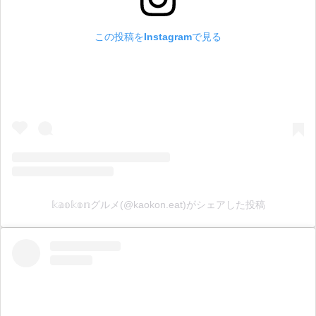
この投稿をInstagramで見る
𝕜𝕒𝕠𝕜𝕠𝕟グルメ(@kaokon.eat)がシェアした投稿