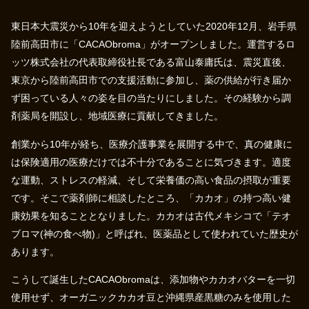
東日本大震災から10年を迎えようとしていた2020年12月、岩手県
陸前高田市に「CACAObroma」がオープンしました。運営するロ
ッツ株式会社の代表取締役社長である富山泰庸氏は、震災直後、
東京から陸前高田市での支援活動に参加し、薬の供給が行き届か
ず困っている人々の姿を目の当たりにしました。その経験から調
剤薬局を開設し、地域医療に貢献してきました。
創業から10年が経ち、医療介護事業を展開する中で、真の健康に
は保険適用の医療だけでは不十分であることに気づきます。適度
な運動、ストレスの軽減、そして栄養価の高い食品の摂取が重要
です。そこで薬剤師に相談したところ、「カカオ」の持つ高い健
康効果を知ることとなりました。カカオは古代メキシコで「テオ
ブロマ(神の食べ物)」と呼ばれ、医薬品として使われていた歴史が
あります。
こうして誕生したCACAObromaは、添加物やカカオバターを一切
使用せず、オーガニックカカオ豆と沖縄県産黒糖のみを使用した