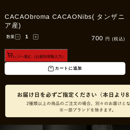
CACAObroma CACAONibs( タンザニ
ア産)
数量
700
円 (税込)
レジへ進む（お届先情報入力）
カートに追加