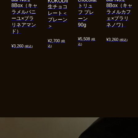
KOKODii
8Box（キャ
8Box（キャ
トリュ
生チョコ
ラメルバニ
ラメルカフ
フ プレ
レート＜
ーユ×プラ
ェ×プラリ
ーン
プレーン
リネアマン
90g
ネノワ）
＞
ド）
¥
5,508
¥
3,260
(税
(税込)
¥
2,700
(税
込)
¥
3,260
込)
(税込)