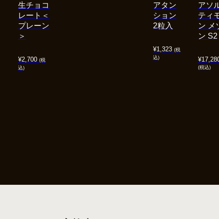
生チョコ
アタン
アソ
レート＜
ション
ティ
プレーン
2粒入
ン メ
＞
ン S2
¥
1,323
(税
込)
¥
2,700
¥
17,28
(税
(税込)
込)