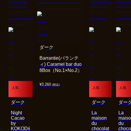
ダーク
Barrantie(バランテ
ィ) Caramel bar duo
8Box（No.1×No.2）
¥
3,260
(税込)
人気
人気
人気
ダーク
ダーク
ダー
Night
La
La
Cacao
maison
mais
by
du
du
KOKODii
chocolat
choco