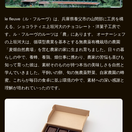
le fleuve（ル・フルーヴ）は、兵庫県養父市の山間部に工房を構
える、ショコラティエ上垣河大のチョコレート・洋菓子工房で
す。ル・フルーヴのルーツは「農」にあります。 オーナーシェフ
の上垣河大は、循環型農業を基本とする無農薬有機栽培の農園
「麦畑自然農場」を営む農家の家に生まれ育ちました。日々の暮
らしの中で、養蜂、養鶏、畑仕事に携わり、農家の苦悩も喜びも
知って育った彼は、素材そのものが持つ本当の美味しさを自然と
学んでいきました。平飼いの卵、旬の無農薬野菜、自家農園の蜂
蜜。これらが毎日の食卓に並ぶ環境の中で、素材への深い感謝と
理解が培われていったのです。