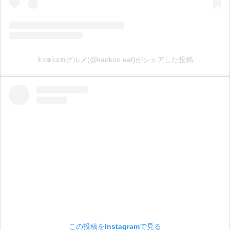
𝕜𝕒𝕠𝕜𝕠𝕟グルメ(@kaokon.eat)がシェアした投稿
この投稿をInstagramで見る