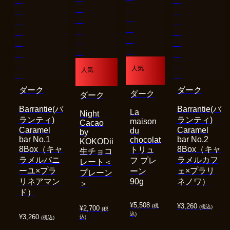
人気
人気
ダーク
ダーク
ダーク
ダーク
Barrantie(バ
Barrantie(バ
La
Night
ランティ)
ランティ)
maison
Cacao
Caramel
Caramel
du
by
bar No.1
bar No.2
chocolat
KOKODii
8Box（キャ
8Box（キャ
トリュ
生チョコ
ラメルバニ
ラメルカフ
フ プレ
レート＜
ーユ×プラ
ェ×プラリ
ーン
プレーン
リネアマン
90g
ネノワ）
＞
ド）
¥
5,508
¥
3,260
(税
(税込)
¥
2,700
(税
込)
¥
3,260
込)
(税込)