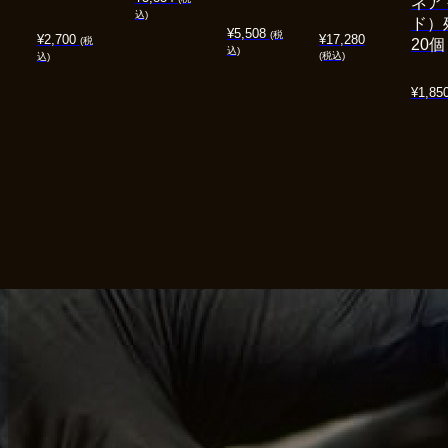
ネア
込)
ド）
¥
5,508
(税
¥
2,700
¥
17,280
(税
20個
込)
(税込)
込)
¥
1,85