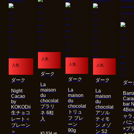
人気
人気
人気
人気
ダーク
ダーク
ダーク
ダーク
ダー
La
maison
La
Night
La
Barra
du
maison
Cacao
maison
Cara
chocolat
du
by
du
bar 
chocolat
プラリ
KOKODii
chocolat
4Bo
トリュ
生チョコ
ネ 6粒
アソル
ャラ
フ プレ
レート＜
入
ティモ
バニ
ーン
プレーン
ン メゾ
×プ
90g
＞
ン S2
¥
3,834
(税