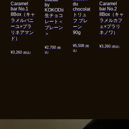
Caramel
Caramel
du
by
bar No.1
bar No.2
chocolat
KOKODii
8Box（キャ
8Box（キャ
トリュ
生チョコ
ラメルバニ
ラメルカフ
フ プレ
レート＜
ーユ×プラ
ェ×プラリ
ーン
プレーン
リネアマン
90g
ネノワ）
＞
ド）
¥
5,508
¥
3,260
(税
(税込)
¥
2,700
(税
込)
¥
3,260
込)
(税込)