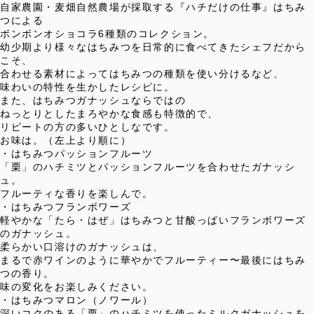
自家農園・麦畑自然農場が採取する『ハチだけの仕事』はちみ
つによる
ボンボンオショコラ6種類のコレクション。
幼少期より様々なはちみつを日常的に食べてきたシェフだから
こそ、
合わせる素材によってはちみつの種類を使い分けるなど、
味わいの特性を生かしたレシピに。
また、はちみつガナッシュならではの
ねっとりとしたまろやかな食感も特徴的で、
リピートの方の多いひとしなです。
お味は。（左上より順に）
・はちみつパッションフルーツ
「栗」のハチミツとパッションフルーツを合わせたガナッシ
ュ。
フルーティな香りを楽しんで。
・はちみつフランボワーズ
軽やかな「たら・はぜ」はちみつと甘酸っぱいフランボワーズ
のガナッシュ。
柔らかい口溶けのガナッシュは、
まるで赤ワインのように華やかでフルーティー〜最後にはちみ
つの香り。
味の変化をお楽しみください。
・はちみつマロン（ノワール）
深いコクのある「栗」のハチミツを使ったミルクガナッシュを