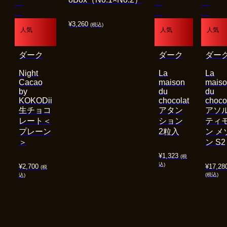
¥
3,260
(税込)
人気
人気
人気
ダーク
ダーク
ダー
Night
La
La
Cacao
maison
mais
by
du
du
KOKODii
chocolat
choco
生チョコ
アタン
アソ
レート＜
ション
ティ
プレーン
2粒入
ン メ
＞
ン S2
¥
1,323
(税
込)
¥
2,700
¥
17,28
(税
(税込)
込)