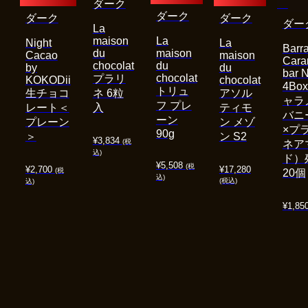
ダーク
ダーク
ダーク
ダーク
ダー
La
maison
La
Night
La
Barra
du
maison
Cacao
maison
Cara
chocolat
du
by
du
bar 
chocolat
プラリ
KOKODii
chocolat
4Bo
トリュ
生チョコ
ネ 6粒
アソル
ャラ
フ プレ
レート＜
入
ティモ
バニ
ーン
プレーン
ン メゾ
×プ
90g
＞
ン S2
¥
3,834
(税
ネア
込)
ド）
¥
5,508
(税
¥
2,700
¥
17,280
(税
20個
込)
(税込)
込)
¥
1,85