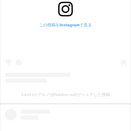
この投稿をInstagramで見る
𝕜𝕒𝕠𝕜𝕠𝕟グルメ(@kaokon.eat)がシェアした投稿