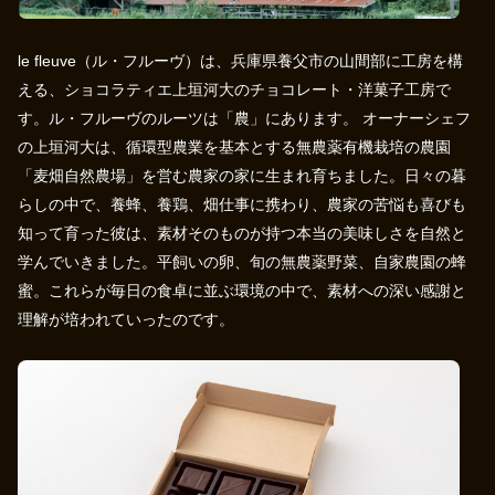
le fleuve（ル・フルーヴ）は、兵庫県養父市の山間部に工房を構
える、ショコラティエ上垣河大のチョコレート・洋菓子工房で
す。ル・フルーヴのルーツは「農」にあります。 オーナーシェフ
の上垣河大は、循環型農業を基本とする無農薬有機栽培の農園
「麦畑自然農場」を営む農家の家に生まれ育ちました。日々の暮
らしの中で、養蜂、養鶏、畑仕事に携わり、農家の苦悩も喜びも
知って育った彼は、素材そのものが持つ本当の美味しさを自然と
学んでいきました。平飼いの卵、旬の無農薬野菜、自家農園の蜂
蜜。これらが毎日の食卓に並ぶ環境の中で、素材への深い感謝と
理解が培われていったのです。