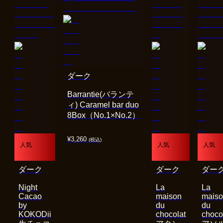
ダーク
Barrantie(バランテ
ィ) Caramel bar duo
8Box（No.1×No.2）
¥
3,260
(税込)
人気
人気
人気
ダーク
ダーク
ダー
Night
La
La
Cacao
maison
mais
by
du
du
KOKODii
chocolat
choco