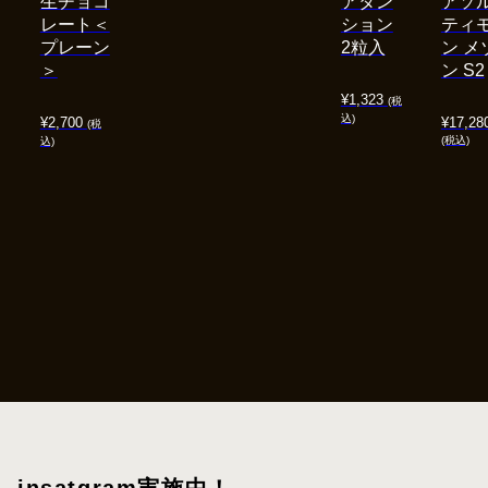
生チョコ
アタン
アソ
レート＜
ション
ティ
プレーン
2粒入
ン メ
＞
ン S2
¥
1,323
(税
込)
¥
2,700
¥
17,28
(税
(税込)
込)