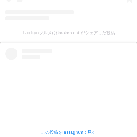
𝕜𝕒𝕠𝕜𝕠𝕟グルメ(@kaokon.eat)がシェアした投稿
この投稿をInstagramで見る