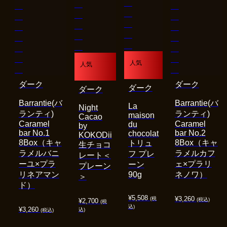
人気
人気
ダーク
ダーク
ダーク
ダーク
Barrantie(バ
Barrantie(バ
La
Night
ランティ)
ランティ)
maison
Cacao
Caramel
Caramel
du
by
bar No.1
bar No.2
chocolat
KOKODii
8Box（キャ
8Box（キャ
トリュ
生チョコ
ラメルバニ
ラメルカフ
フ プレ
レート＜
ーユ×プラ
ェ×プラリ
ーン
プレーン
リネアマン
90g
ネノワ）
＞
ド）
¥
5,508
¥
3,260
(税
(税込)
¥
2,700
(税
込)
¥
3,260
込)
(税込)