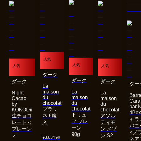
人気
人気
人気
人気
ダーク
ダーク
ダーク
ダーク
ダー
La
maison
La
Night
La
Barra
du
maison
Cacao
maison
Cara
chocolat
du
by
du
bar 
chocolat
プラリ
KOKODii
chocolat
4Bo
トリュ
生チョコ
ネ 6粒
アソル
ャラ
フ プレ
レート＜
入
ティモ
バニ
ーン
プレーン
ン メゾ
×プ
90g
＞
ン S2
¥
3,834
(税
ネア