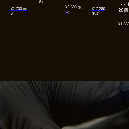
込)
ド）
¥
5,508
(税
¥
2,700
¥
17,280
(税
20個
込)
(税込)
込)
¥
1,85