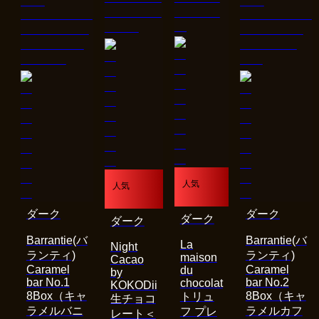
人気
人気
ダーク
ダーク
ダーク
ダーク
Barrantie(バ
Barrantie(バ
La
Night
ランティ)
ランティ)
maison
Cacao
Caramel
Caramel
du
by
bar No.1
bar No.2
chocolat
KOKODii
8Box（キャ
8Box（キャ
トリュ
生チョコ
ラメルバニ
ラメルカフ
フ プレ
レート＜