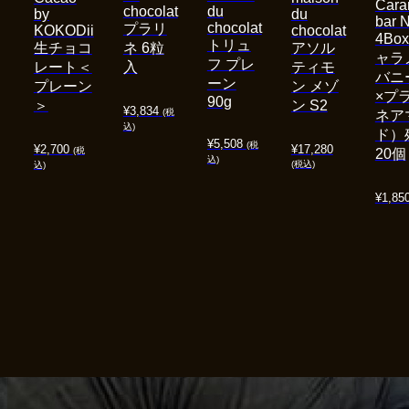
Cara
chocolat
du
by
du
bar 
chocolat
プラリ
KOKODii
chocolat
4Bo
トリュ
生チョコ
ネ 6粒
アソル
ャラ
フ プレ
レート＜
入
ティモ
バニ
ーン
プレーン
ン メゾ
×プ
90g
＞
ン S2
¥
3,834
(税
ネア
込)
ド）
¥
5,508
(税
¥
2,700
¥
17,280
(税
20個
込)
(税込)
込)
¥
1,85