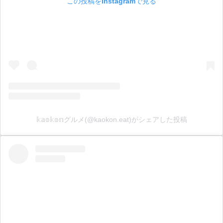
この投稿をInstagramで見る
𝕜𝕒𝕠𝕜𝕠𝕟グルメ(@kaokon.eat)がシェアした投稿