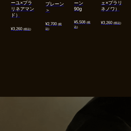
ーユ×プラ
ェ×プラリ
ーン
プレーン
リネアマン
90g
ネノワ）
＞
ド）
¥
5,508
¥
3,260
(税
(税込)
¥
2,700
(税
込)
¥
3,260
込)
(税込)