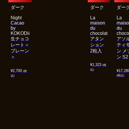
ダーク
ダーク
ダー
Night
La
La
Cacao
maison
mais
by
du
du
KOKODii
chocolat
choco
生チョコ
アタン
アソ
レート＜
ション
ティ
プレーン
2粒入
ン メ
＞
ン S2
¥
1,323
(税
込)
¥
2,700
¥
17,28
(税
(税込)
込)