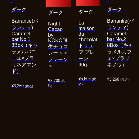
ダーク
ダーク
ダーク
ダーク
Barrantie(バ
Barrantie(バ
La
Night
ランティ)
ランティ)
maison
Cacao
Caramel
Caramel
du
by
bar No.1
bar No.2
chocolat
KOKODii
8Box（キャ
8Box（キャ
トリュ
生チョコ
ラメルバニ
ラメルカフ
フ プレ
レート＜
ーユ×プラ
ェ×プラリ
ーン
プレーン
リネアマン
90g
ネノワ）
＞
ド）
¥
5,508
¥
3,260
(税
(税込)
¥
2,700
(税
込)
¥
3,260
込)
(税込)