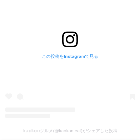
この投稿をInstagramで見る
𝕜𝕒𝕠𝕜𝕠𝕟グルメ(@kaokon.eat)がシェアした投稿