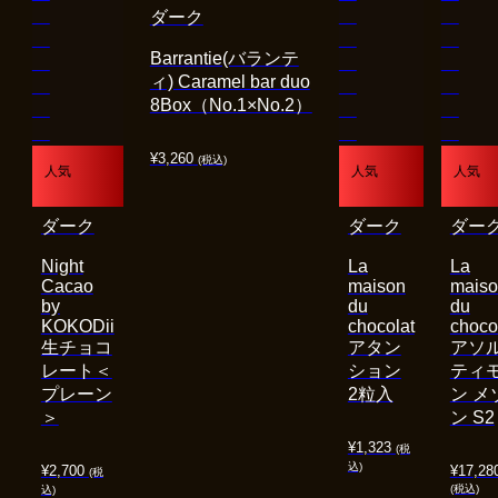
ダーク
Barrantie(バランテ
ィ) Caramel bar duo
8Box（No.1×No.2）
¥
3,260
(税込)
人気
人気
人気
ダーク
ダーク
ダー
Night
La
La
Cacao
maison
mais
by
du
du
KOKODii
chocolat
choco
生チョコ
アタン
アソ
レート＜
ション
ティ
プレーン
2粒入
ン メ
＞
ン S2
¥
1,323
(税
込)
¥
2,700
¥
17,28
(税
(税込)
込)