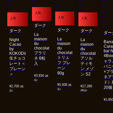
人気
人気
人気
人気
ダーク
ダーク
ダーク
ダーク
ダー
La
maison
La
Night
La
Barra
du
maison
Cacao
maison
Cara
chocolat
du
by
du
bar 
chocolat
プラリ
KOKODii
chocolat
4Bo
トリュ
生チョコ
ネ 6粒
アソル
ャラ
フ プレ
レート＜
入
ティモ
バニ
ーン
プレーン
ン メゾ
×プ
90g
＞
ン S2
¥
3,834
(税
ネア
込)
ド）
¥
5,508
(税
¥
2,700
¥
17,280
(税
20個
込)
(税込)
込)
¥
1,85