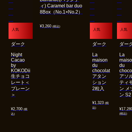
ィ) Caramel bar duo
8Box（No.1×No.2）
¥
3,260
(税込)
人気
人気
人気
ダーク
ダーク
ダー
Night
La
La
Cacao
maison
mais
by
du
du
KOKODii
chocolat
choco
生チョコ
アタン
アソ
レート＜
ション
ティ
プレーン
2粒入
ン メ
＞
ン S2
¥
1,323
(税
込)
¥
2,700
¥
17,28
(税
(税込)
込)