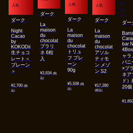
人気
人気
人気
ダーク
ダーク
ダーク
ダーク
ダー
La
maison
La
Night
La
Barra
du
maison
Cacao
maison
Cara
chocolat
du
by
du
bar 
chocolat
プラリ
KOKODii
chocolat
4Bo
トリュ
生チョコ
ネ 6粒
アソル
ャラ
フ プレ
レート＜
入
ティモ
バニ
ーン
プレーン
ン メゾ
×プ
90g
＞
ン S2
¥
3,834
(税
ネア
込)
ド）
¥
5,508
(税
¥
2,700
¥
17,280
(税
20個
込)
(税込)
込)
¥
1,85