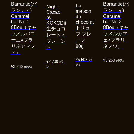
Barrantie(バ
Barrantie(バ
La
Night
ランティ)
ランティ)
maison
Cacao
Caramel
Caramel
du
by
bar No.1
bar No.2
chocolat
KOKODii
8Box（キャ
8Box（キャ
トリュ
生チョコ
ラメルバニ
ラメルカフ
フ プレ
レート＜
ーユ×プラ
ェ×プラリ
ーン
プレーン
リネアマン
90g
ネノワ）
＞
ド）
¥
5,508
¥
3,260
(税
(税込)
¥
2,700
(税
込)
¥
3,260
込)
(税込)