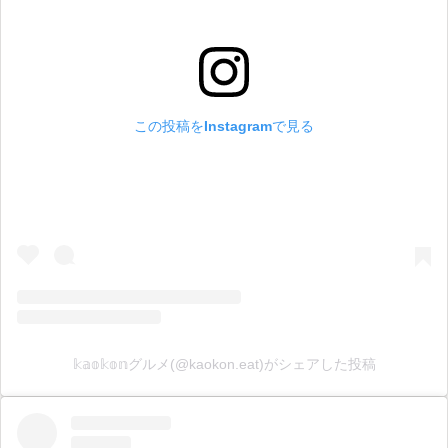
この投稿をInstagramで見る
𝕜𝕒𝕠𝕜𝕠𝕟グルメ(@kaokon.eat)がシェアした投稿