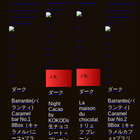
人気
人気
ダーク
ダーク
ダーク
ダーク
Barrantie(バ
Barrantie(バ
La
Night
ランティ)
ランティ)
maison
Cacao
Caramel
Caramel
du
by
bar No.1
bar No.2
chocolat
KOKODii
8Box（キャ
8Box（キャ
トリュ
生チョコ
ラメルバニ
ラメルカフ
フ プレ
レート＜
ーユ×プラ
ェ×プラリ
ーン
プレーン