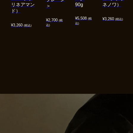
リネアマン
90g
ネノワ）
＞
ド）
¥
5,508
¥
3,260
(税
(税込)
¥
2,700
(税
込)
¥
3,260
込)
(税込)