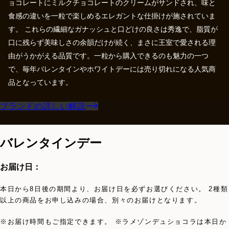
ョコレートにミルクチョコレートのクリームがサンドされ、味と
食感の違いを一粒で楽しめるエレガントな仕掛けが施されていま
す。 これらの繊細なガナッシュと口どけの良さは秀逸で、脂質が
口に残らず美味しさの余韻だけが続く、まさに王室で愛される理
由がうかがえる品質です。一粒から購入できるのも魅力の一つ
で、毎年バレンタインやホワイトデーには売り切れになる人気商
品となっています。
ブランドの詳しい解説
バレンタインデー
お届け日：
本日から8日後の期間より、お届け日を必ずお選びください。 2種類
以上の商品をお申し込みの場合、別々のお届けとなります。
※お届け時間もご指定できます。 ※ラメゾンデュショコラは本日か