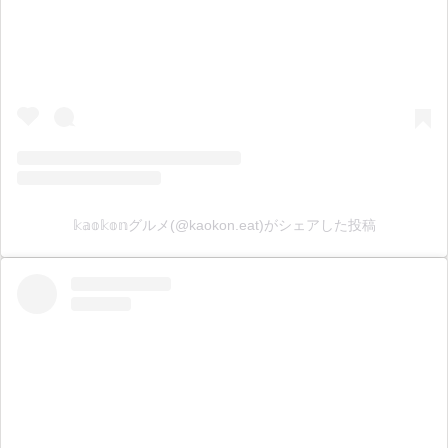
𝕜𝕒𝕠𝕜𝕠𝕟グルメ(@kaokon.eat)がシェアした投稿