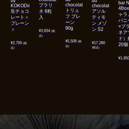
by
du
bar 
chocolat
プラリ
KOKODii
chocolat
4Bo
トリュ
生チョコ
ネ 6粒
アソル
ャラ
フ プレ
レート＜
入
ティモ
バニ
ーン
プレーン
ン メゾ
×プ
90g
＞
ン S2
¥
3,834
(税
ネア
込)
ド）
¥
5,508
(税
¥
2,700
¥
17,280
(税
20個
込)
(税込)
込)
¥
1,85