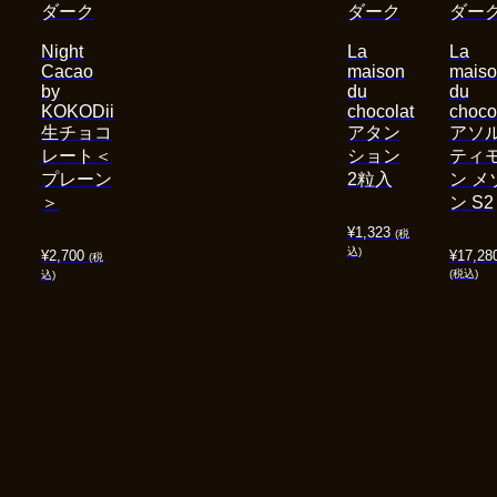
ダーク
ダーク
ダー
Night
La
La
Cacao
maison
mais
by
du
du
KOKODii
chocolat
choco
生チョコ
アタン
アソ
レート＜
ション
ティ
プレーン
2粒入
ン メ
＞
ン S2
¥
1,323
(税
込)
¥
2,700
¥
17,28
(税
(税込)
込)