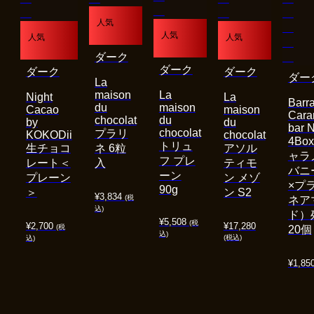
人気
人気
人気
人気
ダーク
ダーク
ダーク
ダーク
ダー
La
maison
La
Night
La
Barra
du
maison
Cacao
maison
Cara
chocolat
du
by
du
bar 
chocolat
プラリ
KOKODii
chocolat
4Bo
トリュ
生チョコ
ネ 6粒
アソル
ャラ
フ プレ
レート＜
入
ティモ
バニ
ーン
プレーン
ン メゾ
×プ
90g
＞
ン S2
¥
3,834
(税
ネア
込)
ド）
¥
5,508
(税
¥
2,700
¥
17,280
(税
20個
込)
(税込)
込)
¥
1,85