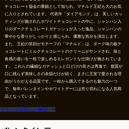
チョコレート協会の重鎮として知られ、マチルド王妃も大のお気
に入りとされています。 代表作「ダイアモンド」は、美しいカッ
ティングが施されたホワイトチョコレートの中に、シャンパン入
りのダークチョコレートガナッシュが入った逸品。シャンパンの
華やかな香りがしっかりと感じられ、優雅な気分を演出します。
また、王妃の笑顔がモチーフの「マチルド」は、ダーク味の板チ
ョコレートにミルクチョコレートのクリームがサンドされ、味と
食感の違いを一粒で楽しめるエレガントな仕掛けが施されていま
す。 これらの繊細なガナッシュと口どけの良さは秀逸で、脂質が
口に残らず美味しさの余韻だけが続く、まさに王室で愛される理
由がうかがえる品質です。一粒から購入できるのも魅力の一つ
で、毎年バレンタインやホワイトデーには売り切れになる人気商
品となっています。
ブランドの詳しい解説