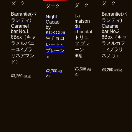
ダーク
ダーク
ダーク
ダーク
Barrantie(バ
Barrantie(バ
La
Night
ランティ)
ランティ)
maison
Cacao
Caramel
Caramel
du
by
bar No.1
bar No.2
chocolat
KOKODii
8Box（キャ
8Box（キャ
トリュ
生チョコ
ラメルバニ
ラメルカフ
フ プレ
レート＜
ーユ×プラ
ェ×プラリ
ーン
プレーン
リネアマン
90g
ネノワ）
＞
ド）
¥
5,508
¥
3,260
(税
(税込)
¥
2,700
(税
込)
¥
3,260
込)
(税込)