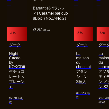
Barrantie(バランテ
ィ) Caramel bar duo
8Box（No.1×No.2）
¥
3,260
(税込)
人気
人気
人気
ダーク
ダーク
ダー
Night
La
La
Cacao
maison
mais
by
du
du
KOKODii
chocolat
choco
生チョコ
アタン
アソ
レート＜
ション
ティ
プレーン
2粒入
ン メ
＞
ン S2
¥
1,323
(税
込)
¥
2,700
¥
17,28
(税
(税込)
込)