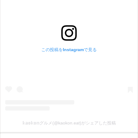
この投稿をInstagramで見る
𝕜𝕒𝕠𝕜𝕠𝕟グルメ(@kaokon.eat)がシェアした投稿