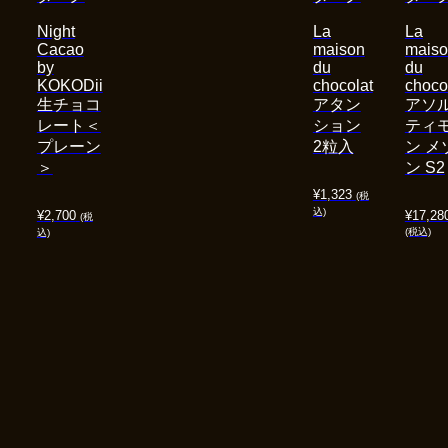
Night
La
La
Cacao
maison
mais
by
du
du
KOKODii
chocolat
choco
生チョコ
アタン
アソ
レート＜
ション
ティ
プレーン
2粒入
ン メ
＞
ン S2
¥
1,323
(税
込)
¥
2,700
¥
17,28
(税
(税込)
込)