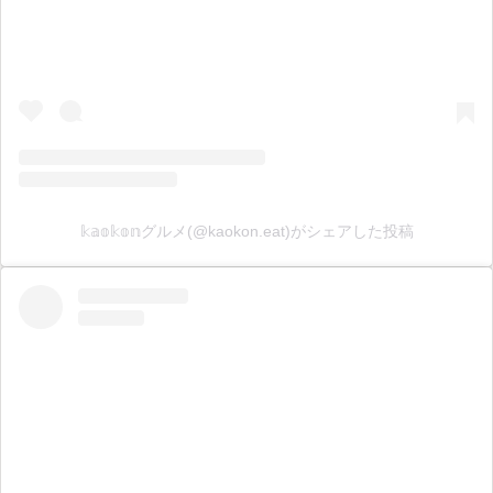
𝕜𝕒𝕠𝕜𝕠𝕟グルメ(@kaokon.eat)がシェアした投稿