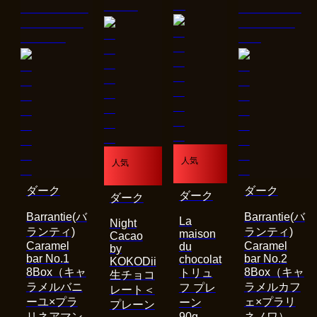
人気
人気
ダーク
ダーク
ダーク
ダーク
Barrantie(バ
Barrantie(バ
La
Night
ランティ)
ランティ)
maison
Cacao
Caramel
Caramel
du
by
bar No.1
bar No.2
chocolat
KOKODii
8Box（キャ
8Box（キャ
トリュ
生チョコ
ラメルバニ
ラメルカフ
フ プレ
レート＜
ーユ×プラ
ェ×プラリ
ーン
プレーン
リネアマン
90g
ネノワ）