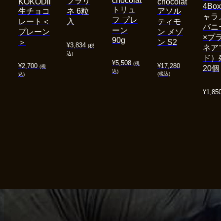
chocolat
プラリ
KOKODii
chocolat
4Bo
トリュ
生チョコ
ネ 6粒
アソル
ャラ
フ プレ
レート＜
入
ティモ
バニ
ーン
プレーン
ン メゾ
×プ
90g
＞
ン S2
¥
3,834
(税
ネア
込)
ド）
¥
5,508
(税
¥
2,700
¥
17,280
(税
20個
込)
(税込)
込)
¥
1,85