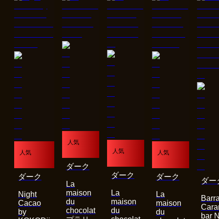
人気
人気
人気
人気
ダーク
ダーク
ダーク
ダーク
ダー
La
maison
La
Night
La
Barra
du
maison
Cacao
maison
Cara
chocolat
du
by
du
bar 