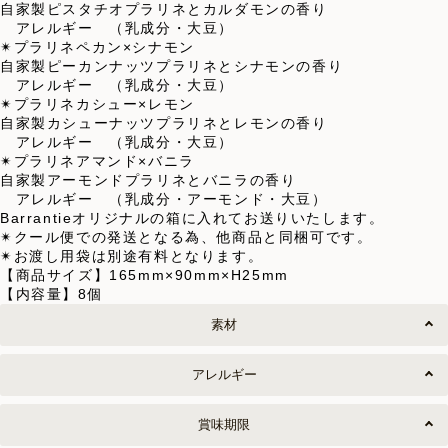
自家製ピスタチオプラリネとカルダモンの香り
アレルギー （乳成分・大豆）
✴︎プラリネペカン×シナモン
自家製ピーカンナッツプラリネとシナモンの香り
アレルギー （乳成分・大豆）
✴︎プラリネカシュー×レモン
自家製カシューナッツプラリネとレモンの香り
アレルギー （乳成分・大豆）
✴︎プラリネアマンド×バニラ
自家製アーモンドプラリネとバニラの香り
アレルギー （乳成分・アーモンド・大豆）
Barrantieオリジナルの箱に入れてお送りいたします。
✴︎クール便での発送となる為、他商品と同梱可です。
✴︎お渡し用袋は別途有料となります。
【商品サイズ】165mm×90mm×H25mm
【内容量】8個
素材
アレルギー
賞味期限