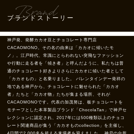
ブランドストーリー
神戸発、発酵カカオ豆とチョコレート専門店
CACAOMONO。その名の由来は「カカオに傾いたモ
ノ」。江戸時代、常識にとらわれない突飛なファッション
や行動に走る者を「傾き者」と呼んだように、私たちは普
通のチョコレート好きよりさらにカカオに傾いた者として
「カカオもの」と名乗りました。 バレンタインデー発祥の
地である神戸から、チョコレートに魅せられた「カカオ
者」たちと「カカオ物」たちが集まる場所、それが
CACAOMONOです。代表の加茂努は、板チョコレートを
モチーフとした本革製品ブランド「ChocolaTan」で神戸セ
レクションに認定され、2017年には500種類以上のチョコ
レート関連商品が集う「カカオものcollection」を主催し、
4日間で2,000名を超える来場者を迎えました。 神戸の台所