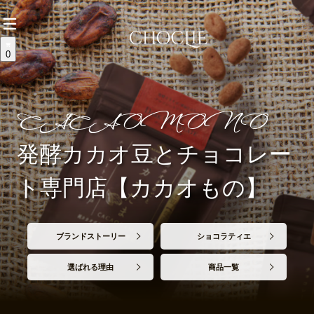
0
CACAOMONO
発酵カカオ豆とチョコレー
ト専門店【カカオもの】
ブランドストーリー
ショコラティエ
選ばれる理由
商品一覧