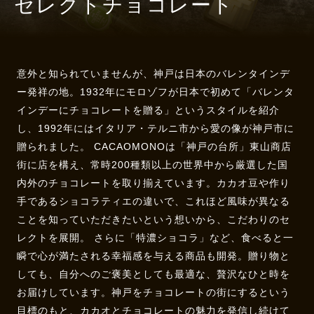
セレクトチョコレート
意外と知られていませんが、神戸は日本のバレンタインデ
ー発祥の地。1932年にモロゾフが日本で初めて「バレンタ
インデーにチョコレートを贈る」というスタイルを紹介
し、1992年にはイタリア・テルニ市から愛の像が神戸市に
贈られました。 CACAOMONOは「神戸の台所」東山商店
街に店を構え、常時200種類以上の世界中から厳選した国
内外のチョコレートを取り揃えています。カカオ豆や作り
手であるショコラティエの違いで、これほど風味が異なる
ことを知っていただきたいという想いから、こだわりのセ
レクトを展開。 さらに「特濃ショコラ」など、食べると一
瞬で心が満たされる幸福感を与える商品も開発。贈り物と
しても、自分へのご褒美としても最適な、贅沢なひと時を
お届けしています。神戸をチョコレートの街にするという
目標のもと、カカオとチョコレートの魅力を発信し続けて