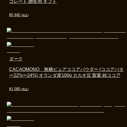
コレート 贈答用 ギフト
¥
5,940
(税込)
ダーク
CACAOMONO 無糖ピュアココアパウダー (ココアバタ
ー22%〜24%) オランダ産100g カカオ豆 製菓 純ココア
¥
1,080
(税込)