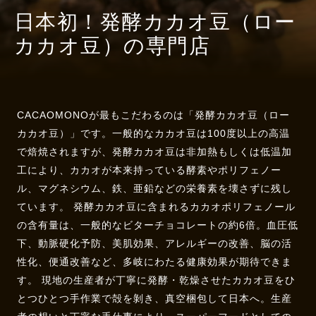
日本初！発酵カカオ豆（ロー
カカオ豆）の専門店
CACAOMONOが最もこだわるのは「発酵カカオ豆（ロー
カカオ豆）」です。一般的なカカオ豆は100度以上の高温
で焙焼されますが、発酵カカオ豆は非加熱もしくは低温加
工により、カカオが本来持っている酵素やポリフェノー
ル、マグネシウム、鉄、亜鉛などの栄養素を壊さずに残し
ています。 発酵カカオ豆に含まれるカカオポリフェノール
の含有量は、一般的なビターチョコレートの約6倍。血圧低
下、動脈硬化予防、美肌効果、アレルギーの改善、脳の活
性化、便通改善など、多岐にわたる健康効果が期待できま
す。 現地の生産者が丁寧に発酵・乾燥させたカカオ豆をひ
とつひとつ手作業で殻を剝き、真空梱包して日本へ。生産