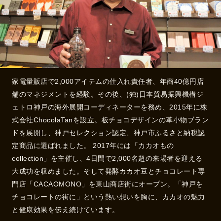
家電量販店で2,000アイテムの仕入れ責任者、年商40億円店
舗のマネジメントを経験。その後、(独)日本貿易振興機構ジ
ェトロ神戸の海外展開コーディネーターを務め、2015年に株
式会社ChocolaTanを設立。板チョコデザインの革小物ブラン
ドを展開し、神戸セレクション認定、神戸市ふるさと納税認
定商品に選ばれました。 2017年には「カカオもの
collection」を主催し、4日間で2,000名超の来場者を迎える
大成功を収めました。そして発酵カカオ豆とチョコレート専
門店「CACAOMONO」を東山商店街にオープン。「神戸を
チョコレートの街に」という熱い想いを胸に、カカオの魅力
と健康効果を伝え続けています。