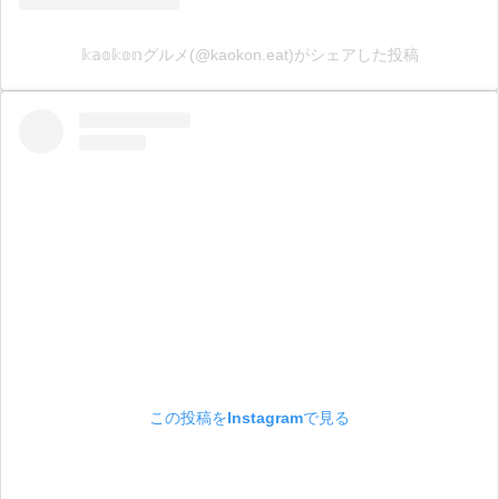
𝕜𝕒𝕠𝕜𝕠𝕟グルメ(@kaokon.eat)がシェアした投稿
この投稿をInstagramで見る