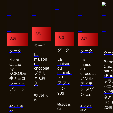
人気
人気
人気
人気
ダーク
ダーク
ダーク
ダーク
ダー
La
maison
La
Night
La
Barra
du
maison
Cacao
maison
Cara
chocolat
du
by
du
bar 
chocolat
プラリ
KOKODii
chocolat
4Bo
トリュ
生チョコ
ネ 6粒
アソル
ャラ
フ プレ
レート＜
入
ティモ
バニ
ーン
プレーン
ン メゾ
×プ
90g
＞
ン S2
¥
3,834
(税
ネア
込)
ド）
¥
5,508
(税
¥
2,700
¥
17,280
(税
20個
込)
(税込)
込)