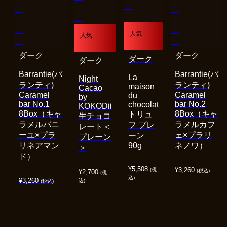
人気
人気
ダーク
ダーク
ダーク
ダーク
Barrantie(バ
Barrantie(バ
La
Night
ランティ)
ランティ)
maison
Cacao
Caramel
Caramel
du
by
bar No.1
bar No.2
chocolat
KOKODii
8Box（キャ
8Box（キャ
トリュ
生チョコ
ラメルバニ
ラメルカフ
フ プレ
レート＜
ーユ×プラ
ェ×プラリ
ーン
プレーン
リネアマン
90g
ネノワ）
＞
ド）
¥
5,508
¥
3,260
(税
(税込)
¥
2,700
(税
込)
¥
3,260
込)
(税込)