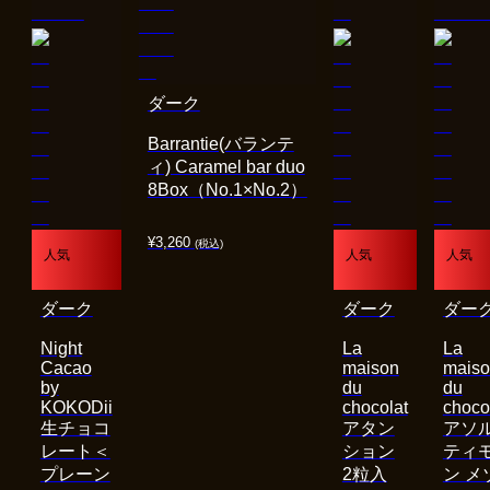
ダーク
Barrantie(バランテ
ィ) Caramel bar duo
8Box（No.1×No.2）
¥
3,260
(税込)
人気
人気
人気
ダーク
ダーク
ダー
Night
La
La
Cacao
maison
mais
by
du
du
KOKODii
chocolat
choco
生チョコ
アタン
アソ
レート＜
ション
ティ
プレーン
2粒入
ン メ