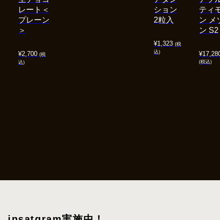
レート＜
ション
ティ
プレーン
2粒入
ン メ
＞
ン S2
¥
1,323
(税
込)
¥
2,700
¥
17,28
(税
(税込)
込)
insatgram実施中！