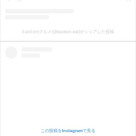
𝕜𝕒𝕠𝕜𝕠𝕟グルメ(@kaokon.eat)がシェアした投稿
この投稿をInstagramで見る