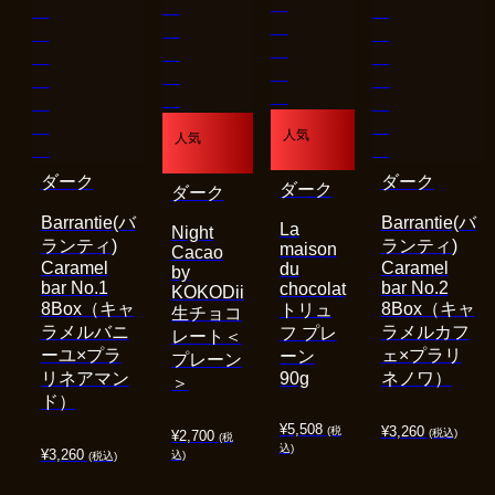
人気
人気
ダーク
ダーク
ダーク
ダーク
Barrantie(バ
Barrantie(バ
La
Night
ランティ)
ランティ)
maison
Cacao
Caramel
Caramel
du
by
bar No.1
bar No.2
chocolat
KOKODii
8Box（キャ
8Box（キャ
トリュ
生チョコ
ラメルバニ
ラメルカフ
フ プレ
レート＜
ーユ×プラ
ェ×プラリ
ーン
プレーン
リネアマン
90g
ネノワ）
＞
ド）
¥
5,508
¥
3,260
(税
(税込)
¥
2,700
(税
込)
¥
3,260
込)
(税込)