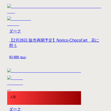
ダーク
【2月26日 販売再開予定】Norico-Chocol'art 花に
想う
¥
3,888
(税込)
人気
ダーク