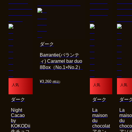
ダーク
Barrantie(バランテ
ィ) Caramel bar duo
8Box（No.1×No.2）
¥
3,260
(税込)
人気
人気
人気
ダーク
ダーク
ダー
Night
La
La
Cacao
maison
mais
by
du
du
KOKODii
chocolat
choco
生チョコ
アタン
アソ