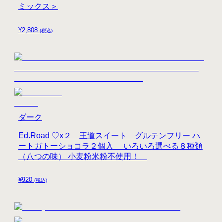
ミックス＞
¥
2,808
(税込)
ダーク
Ed.Road ♡x２ 王道スイート グルテンフリー ハ
ートガトーショコラ２個入 いろいろ選べる８種類
（八つの味） 小麦粉米粉不使用！
¥
920
(税込)