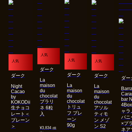
人気
人気
人気
人気
ダーク
ダーク
ダーク
ダーク
ダー
La
maison
La
Night
La
Barra
du
maison
Cacao
maison
Cara
chocolat
du
by
du
bar 
chocolat
プラリ
KOKODii
chocolat
4Bo
トリュ
生チョコ
ネ 6粒
アソル
ャラ
フ プレ
レート＜
入
ティモ
バニ
ーン
プレーン
ン メゾ
×プ
90g
＞
ン S2
¥
3,834
(税
ネア