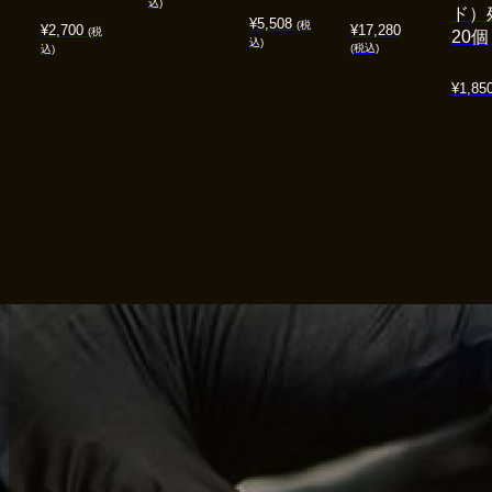
込)
ド）
¥
5,508
(税
¥
2,700
¥
17,280
(税
20個
込)
(税込)
込)
¥
1,85