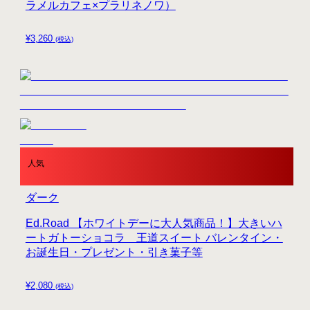
ラメルカフェ×プラリネノワ）
¥
3,260
(税込)
人気
ダーク
Ed.Road 【ホワイトデーに大人気商品！】大きいハ
ートガトーショコラ 王道スイート バレンタイン・
お誕生日・プレゼント・引き菓子等
¥
2,080
(税込)