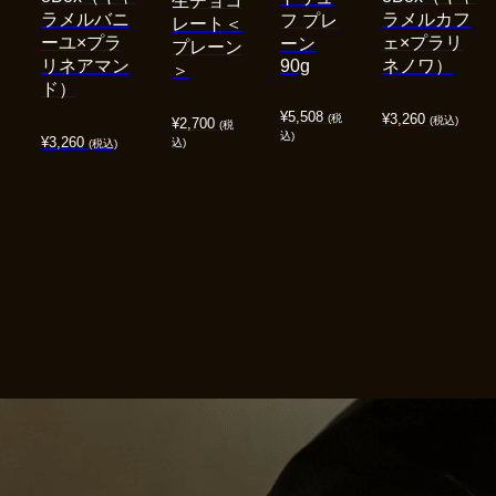
生チョコ
ラメルバニ
ラメルカフ
フ プレ
レート＜
ーユ×プラ
ェ×プラリ
ーン
プレーン
リネアマン
90g
ネノワ）
＞
ド）
¥
5,508
¥
3,260
(税
(税込)
¥
2,700
(税
込)
¥
3,260
込)
(税込)