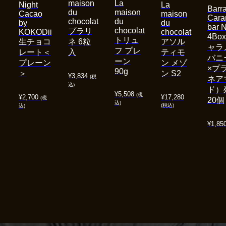
maison
La
Night
La
Barra
du
maison
Cacao
maison
Cara
chocolat
du
by
du
bar 
chocolat
プラリ
KOKODii
chocolat
4Bo
トリュ
生チョコ
ネ 6粒
アソル
ャラ
フ プレ
レート＜
入
ティモ
バニ
ーン
プレーン
ン メゾ
×プ
90g
＞
ン S2
¥
3,834
(税
ネア
込)
ド）
¥
5,508
(税
¥
2,700
¥
17,280
(税
20個
込)
(税込)
込)
¥
1,85