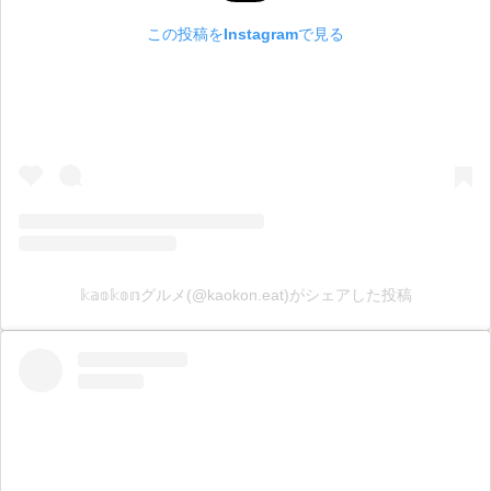
この投稿をInstagramで見る
𝕜𝕒𝕠𝕜𝕠𝕟グルメ(@kaokon.eat)がシェアした投稿