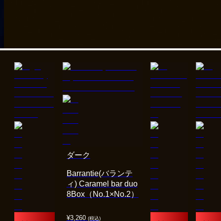
ダーク
Barrantie(バランテ
ィ) Caramel bar duo
8Box（No.1×No.2）
¥
3,260
(税込)