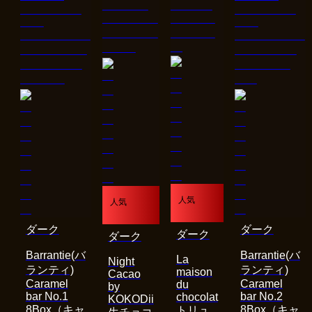
人気
人気
ダーク
ダーク
ダーク
ダーク
Barrantie(バ
Barrantie(バ
La
Night
ランティ)
ランティ)
maison
Cacao
Caramel
Caramel
du
by
bar No.1
bar No.2
chocolat
KOKODii
8Box（キャ
8Box（キャ
トリュ