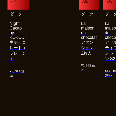
人気
人気
人気
ダーク
ダーク
ダー
Night
La
La
Cacao
maison
mais
by
du
du
KOKODii
chocolat
choco
生チョコ
アタン
アソ
レート＜
ション
ティ
プレーン
2粒入
ン メ
＞
ン S2
¥
1,323
(税
込)
¥
2,700
¥
17,28
(税
(税込)
込)