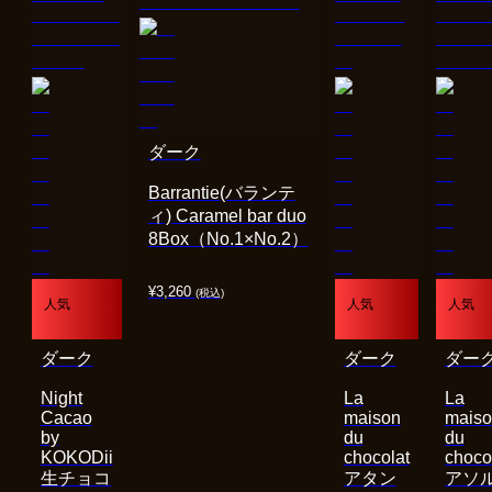
ダーク
Barrantie(バランテ
ィ) Caramel bar duo
8Box（No.1×No.2）
¥
3,260
(税込)
人気
人気
人気
ダーク
ダーク
ダー
Night
La
La
Cacao
maison
mais
by
du
du
KOKODii
chocolat
choco
生チョコ
アタン
アソ