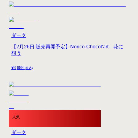
ダーク
【2月26日 販売再開予定】Norico-Chocol'art 花に
想う
¥
3,888
(税込)
人気
ダーク