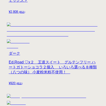
ミックス＞
¥
2,808
(税込)
ダーク
Ed.Road ♡x２ 王道スイート グルテンフリー ハ
ートガトーショコラ２個入 いろいろ選べる８種類
（八つの味） 小麦粉米粉不使用！
¥
920
(税込)