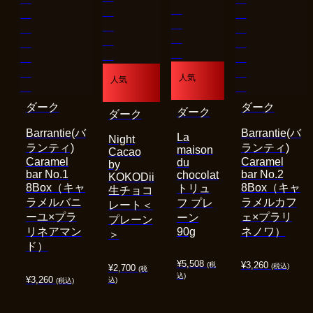
人気
人気
ダーク
ダーク
ダーク
ダーク
Barrantie(バ
Barrantie(バ
La
Night
ランティ)
ランティ)
maison
Cacao
Caramel
Caramel
du
by
bar No.1
bar No.2
chocolat
KOKODii
8Box（キャ
8Box（キャ
トリュ
生チョコ
ラメルバニ
ラメルカフ
フ プレ
レート＜
ーユ×プラ
ェ×プラリ
ーン
プレーン
リネアマン
90g
ネノワ）
＞
ド）
¥
5,508
¥
3,260
(税
(税込)
¥
2,700
(税
込)
¥
3,260
込)
(税込)