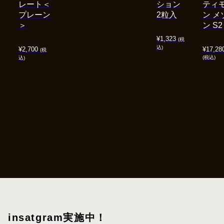
レート＜
ション
ティ
プレーン
2粒入
ン メ
＞
ン S2
¥
1,323
(税
込)
¥
2,700
¥
17,28
(税
(税込)
込)
insatgram実施中！