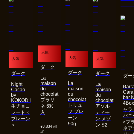
人気
人気
人気
人気
ダーク
ダーク
ダーク
ダーク
ダー
La
maison
La
Night
La
Barra
du
maison
Cacao
maison
Cara
chocolat
du
by
du
bar 
chocolat
プラリ
KOKODii
chocolat
4Bo
トリュ
生チョコ
ネ 6粒
アソル
ャラ
フ プレ
レート＜
入
ティモ
バニ
ーン
プレーン
ン メゾ
×プ
90g
＞
ン S2
¥
3,834
(税
ネア
込)