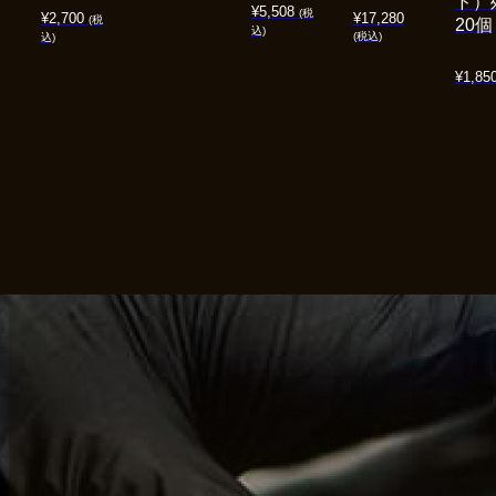
ド）
¥
5,508
(税
¥
2,700
¥
17,280
(税
20個
込)
(税込)
込)
¥
1,85