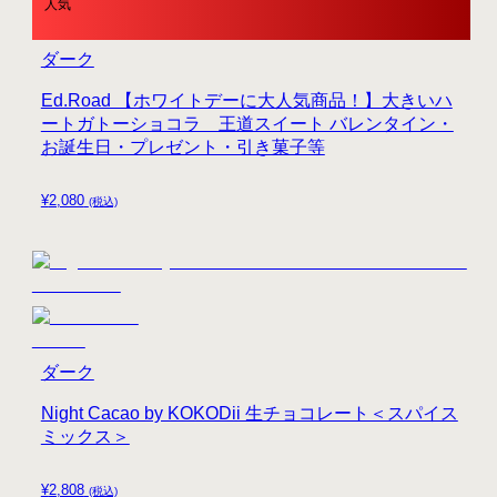
人気
ダーク
Ed.Road 【ホワイトデーに大人気商品！】大きいハ
ートガトーショコラ 王道スイート バレンタイン・
お誕生日・プレゼント・引き菓子等
¥
2,080
(税込)
ダーク
Night Cacao by KOKODii 生チョコレート＜スパイス
ミックス＞
¥
2,808
(税込)