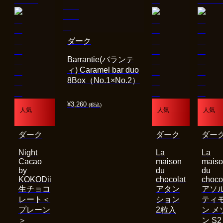
ダーク
Barrantie(バランテ
ィ) Caramel bar duo
8Box（No.1×No.2）
¥
3,260
(税込)
人気
人気
人気
ダーク
ダーク
ダー
Night
La
La
Cacao
maison
mais
by
du
du
KOKODii
chocolat
choco
生チョコ
アタン
アソ
レート＜
ション
ティ
プレーン
2粒入
ン メ
＞
ン S2