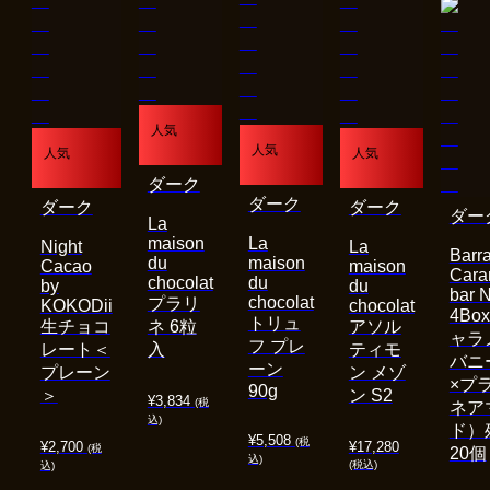
人気
人気
人気
人気
ダーク
ダーク
ダーク
ダーク
ダー
La
maison
La
Night
La
Barra
du
maison
Cacao
maison
Cara
chocolat
du
by
du
bar 
chocolat
プラリ
KOKODii
chocolat
4Bo
トリュ
生チョコ
ネ 6粒
アソル
ャラ
フ プレ
レート＜
入
ティモ
バニ
ーン
プレーン
ン メゾ
×プ
90g
＞
ン S2
¥
3,834
(税
ネア
込)
ド）
¥
5,508
(税
¥
2,700
¥
17,280
(税
20個
込)
(税込)
込)