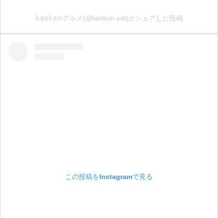
𝕜𝕒𝕠𝕜𝕠𝕟グルメ(@kaokon.eat)がシェアした投稿
この投稿をInstagramで見る