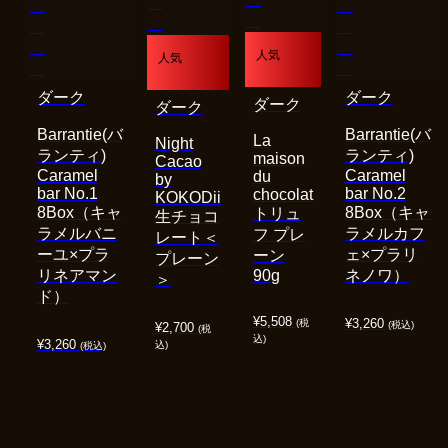
人気
人気
ダーク
ダーク
ダーク
ダーク
Barrantie(バ
Barrantie(バ
La
Night
ランティ)
ランティ)
maison
Cacao
Caramel
Caramel
du
by
bar No.1
bar No.2
chocolat
KOKODii
8Box（キャ
8Box（キャ
トリュ
生チョコ
ラメルバニ
ラメルカフ
フ プレ
レート＜
ーユ×プラ
ェ×プラリ
ーン
プレーン
リネアマン
90g
ネノワ）
＞
ド）
¥
5,508
¥
3,260
(税
(税込)
¥
2,700
(税
込)
¥
3,260
込)
(税込)