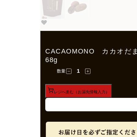
CACAOMONO カカオ
68g
数量
レジへ進む（お届先情報入力）