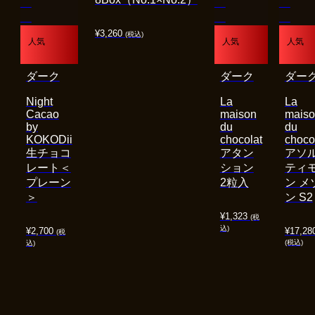
¥
3,260
(税込)
人気
人気
人気
ダーク
ダーク
ダー
Night
La
La
Cacao
maison
mais
by
du
du
KOKODii
chocolat
choco
生チョコ
アタン
アソ
レート＜
ション
ティ
プレーン
2粒入
ン メ
＞
ン S2
¥
1,323
(税
込)
¥
2,700
¥
17,28
(税
(税込)
込)