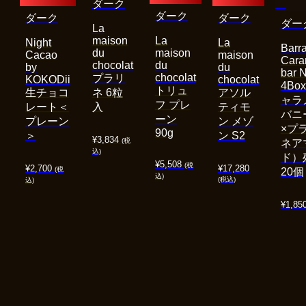
ダーク
ダーク
ダーク
ダーク
ダー
La
maison
La
Night
La
Barra
du
maison
Cacao
maison
Cara
chocolat
du
by
du
bar 
chocolat
プラリ
KOKODii
chocolat
4Bo
トリュ
生チョコ
ネ 6粒
アソル
ャラ
フ プレ
レート＜
入
ティモ
バニ
ーン
プレーン
ン メゾ
×プ
90g
＞
ン S2
¥
3,834
(税
ネア
込)
ド）
¥
5,508
(税
¥
2,700
¥
17,280
(税
20個
込)
(税込)
込)
¥
1,85