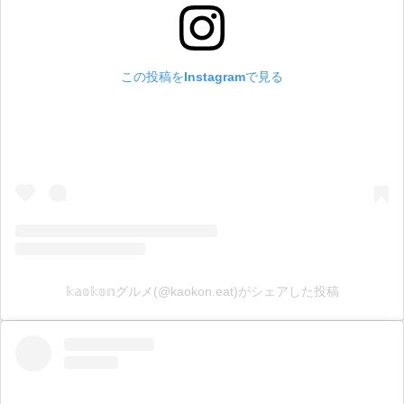
この投稿をInstagramで見る
𝕜𝕒𝕠𝕜𝕠𝕟グルメ(@kaokon.eat)がシェアした投稿