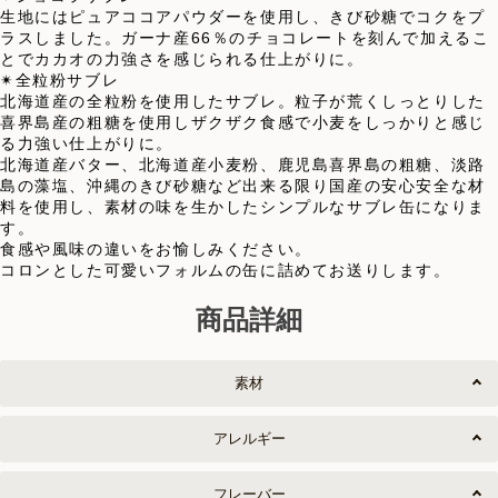
生地にはピュアココアパウダーを使用し、きび砂糖でコクをプ
ラスしました。ガーナ産66％のチョコレートを刻んで加えるこ
とでカカオの力強さを感じられる仕上がりに。
✴︎全粒粉サブレ
北海道産の全粒粉を使用したサブレ。粒子が荒くしっとりした
喜界島産の粗糖を使用しザクザク食感で小麦をしっかりと感じ
る力強い仕上がりに。
北海道産バター、北海道産小麦粉、鹿児島喜界島の粗糖、淡路
島の藻塩、沖縄のきび砂糖など出来る限り国産の安心安全な材
料を使用し、素材の味を生かしたシンプルなサブレ缶になりま
す。
食感や風味の違いをお愉しみください。
コロンとした可愛いフォルムの缶に詰めてお送りします。
商品詳細
素材
アレルギー
フレーバー