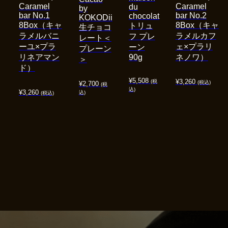
Caramel
Caramel
du
by
bar No.1
bar No.2
chocolat
KOKODii
8Box（キャ
8Box（キャ
トリュ
生チョコ
ラメルバニ
ラメルカフ
フ プレ
レート＜
ーユ×プラ
ェ×プラリ
ーン
プレーン
リネアマン
90g
ネノワ）
＞
ド）
¥
5,508
¥
3,260
(税
(税込)
¥
2,700
(税
込)
¥
3,260
込)
(税込)