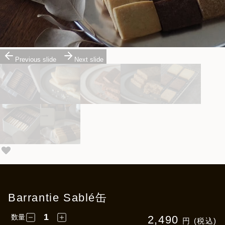
Previous slide
Next slide
Barrantie Sablé缶
数量
2,490
円 (税込)