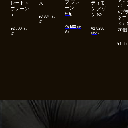
フ プレ
レート＜
入
ティモ
バニ
ーン
プレーン
ン メゾ
×プ
90g
＞
ン S2
¥
3,834
(税
ネア
込)
ド）
¥
5,508
(税
¥
2,700
¥
17,280
(税
20個
込)
(税込)
込)
¥
1,85