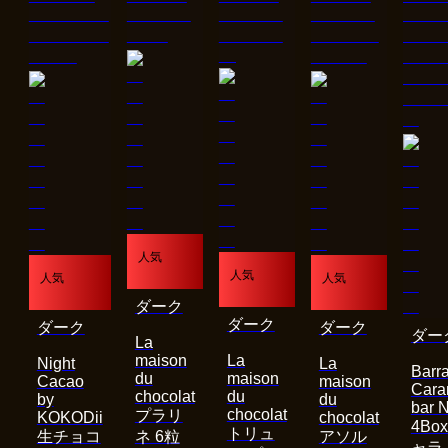
人気
人気
人気
人気
ダーク
ダーク
ダーク
ダーク
ダー
La
maison
La
Night
La
Barra
du
maison
Cacao
maison
Cara
chocolat
du
by
du
bar 
chocolat
プラリ
KOKODii
chocolat
4Bo
トリュ
生チョコ
ネ 6粒
アソル
ャラ