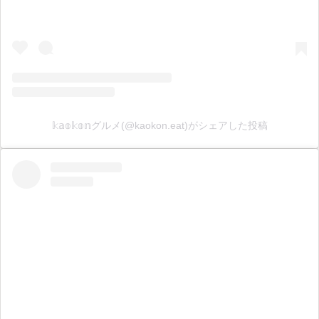
𝕜𝕒𝕠𝕜𝕠𝕟グルメ(@kaokon.eat)がシェアした投稿