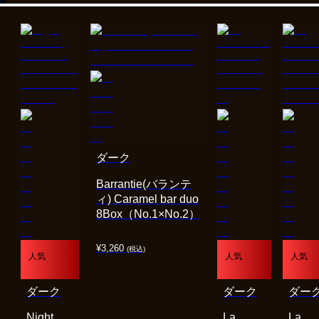
ダーク
Barrantie(バランテ
ィ) Caramel bar duo
8Box（No.1×No.2）
¥
3,260
(税込)
人気
人気
人気
ダーク
ダーク
ダー
Night
La
La