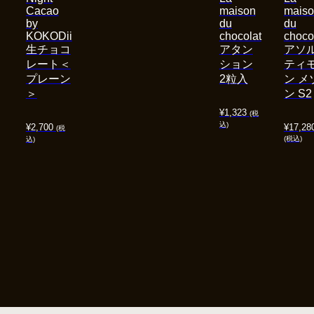
Cacao
maison
mais
by
du
du
KOKODii
chocolat
choco
生チョコ
アタン
アソ
レート＜
ション
ティ
プレーン
2粒入
ン メ
＞
ン S2
¥
1,323
(税
込)
¥
2,700
¥
17,28
(税
(税込)
込)