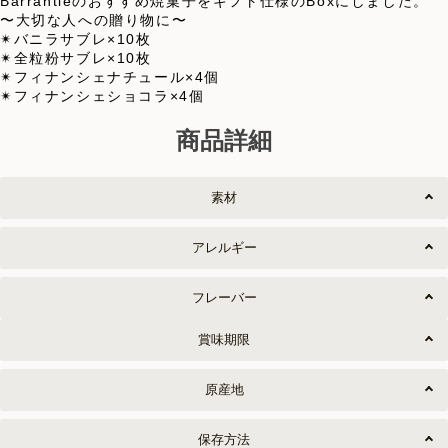
Barrantieのおすすめ焼菓子をギフト仕様のBoxにしました。
〜大切な人への贈り物に〜
✴︎バニラサブレ×10枚
✴︎全粒粉サブレ×10枚
✴︎フィナンシェナチュール×4個
✴︎フィナンシェショコラ×4個
商品詳細
素材
アレルギー
フレーバー
賞味期限
原産地
保存方法