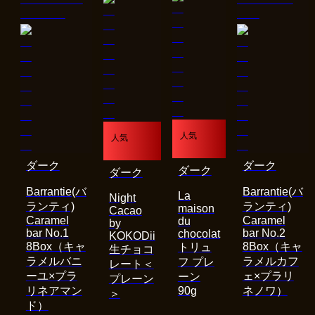
人気
人気
ダーク
ダーク
ダーク
ダーク
Barrantie(バ
Barrantie(バ
La
Night
ランティ)
ランティ)
maison
Cacao
Caramel
Caramel
du
by
bar No.1
bar No.2
chocolat
KOKODii
8Box（キャ
8Box（キャ
トリュ
生チョコ
ラメルバニ
ラメルカフ
フ プレ
レート＜
ーユ×プラ
ェ×プラリ
ーン
プレーン
リネアマン
90g
ネノワ）
＞
ド）