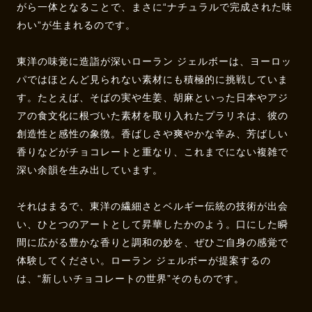
がら一体となることで、まさに“ナチュラルで完成された味
わい”が生まれるのです。
東洋の味覚に造詣が深いローラン ジェルボーは、ヨーロッ
パではほとんど見られない素材にも積極的に挑戦していま
す。たとえば、そばの実や生姜、胡麻といった日本やアジ
アの食文化に根づいた素材を取り入れたプラリネは、彼の
創造性と感性の象徴。香ばしさや爽やかな辛み、芳ばしい
香りなどがチョコレートと重なり、これまでにない複雑で
深い余韻を生み出しています。
それはまるで、東洋の繊細さとベルギー伝統の技術が出会
い、ひとつのアートとして昇華したかのよう。口にした瞬
間に広がる豊かな香りと調和の妙を、ぜひご自身の感覚で
体験してください。ローラン ジェルボーが提案するの
は、“新しいチョコレートの世界”そのものです。