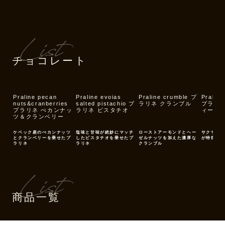
チョコレート
Praline pecan
Praline evoias
Praline crumble プ
Praline 
nuts&cranberries
salted pistachio プ
ラリネ クランブル
プラリネ
プラリネ ぺカンナッ
ラリネ ピスタチオ
ィーヌ
ツ＆クランベリー
ケベック産のぺカンナッツ
塩味と甘味が絶妙にマッチ
ローストアーモンドとヘー
サクサク
とクランベリーを乗せたプ
したピスタチオを乗せたプ
ゼルナッツを加えた濃厚な
が特徴の
ラリネ
ラリネ
クランブル
商品一覧