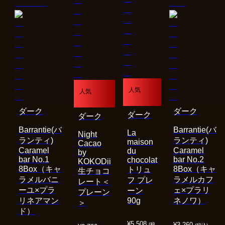
人気
人気
ダーク
ダーク
ダーク
ダーク
Barrantie(バ
Barrantie(バ
La
Night
ランティ)
ランティ)
maison
Cacao
Caramel
Caramel
du
by
bar No.1
bar No.2
chocolat
KOKODii
8Box（キャ
8Box（キャ
トリュ
生チョコ
ラメルバニ
ラメルカフ
フ プレ
レート＜
ーユ×プラ
ェ×プラリ
ーン
プレーン
リネアマン
90g
ネノワ）
＞
ド）
¥
5,508
¥
3,260
(税