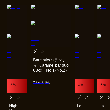
ダーク
Barrantie(バランテ
ィ) Caramel bar duo
8Box（No.1×No.2）
¥
3,260
(税込)
人気
人気
人気
ダーク
ダーク
ダー
Night
La
La