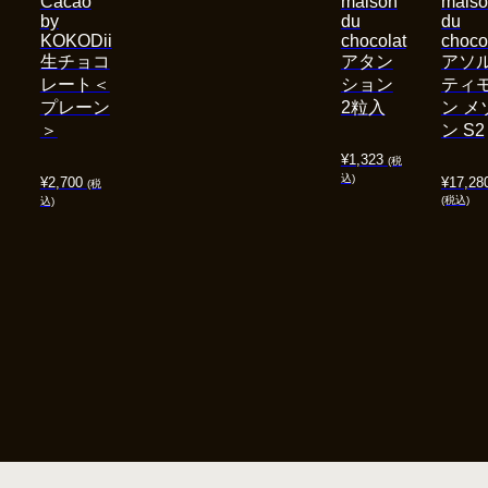
Cacao
maison
mais
by
du
du
KOKODii
chocolat
choco
生チョコ
アタン
アソ
レート＜
ション
ティ
プレーン
2粒入
ン メ
＞
ン S2
¥
1,323
(税
込)
¥
2,700
¥
17,28
(税
(税込)
込)