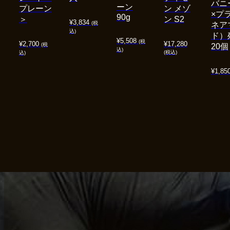
バニ
ーン
プレーン
ン メゾ
×プ
90g
＞
ン S2
¥
3,834
(税
ネア
込)
ド）
¥
5,508
(税
¥
2,700
¥
17,280
(税
20個
込)
(税込)
込)
¥
1,85