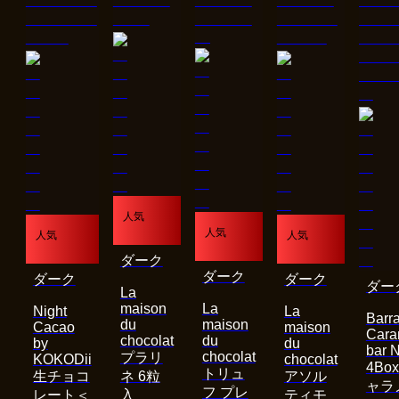
人気
人気
人気
人気
ダーク
ダーク
ダーク
ダーク
ダー
La
maison
La
Night
La
Barra
du
maison
Cacao
maison
Cara
chocolat
du
by
du
bar 
chocolat
プラリ
KOKODii
chocolat
4Bo
トリュ
生チョコ
ネ 6粒
アソル
ャラ
フ プレ
レート＜
入
ティモ