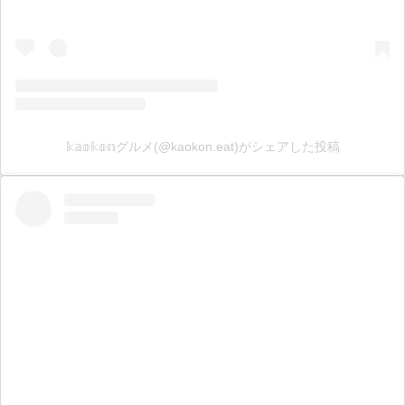
𝕜𝕒𝕠𝕜𝕠𝕟グルメ(@kaokon.eat)がシェアした投稿