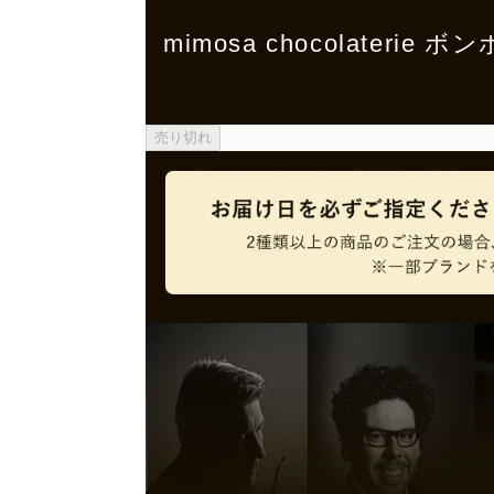
mimosa chocolateri
売り切れ