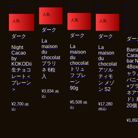
人気
人気
人気
人気
ダーク
ダーク
ダーク
ダーク
ダー
La
maison
La
Night
La
Barra
du
maison
Cacao
maison
Cara
chocolat
du
by
du
bar 
chocolat
プラリ
KOKODii
chocolat
4Bo
トリュ
生チョコ
ネ 6粒
アソル
ャラ
フ プレ
レート＜
入
ティモ
バニ
ーン
プレーン
ン メゾ
×プ
90g
＞
ン S2
¥
3,834
(税
ネア
込)
ド）
¥
5,508
(税
¥
2,700
¥
17,280
(税
20個
込)
(税込)
込)
¥
1,85