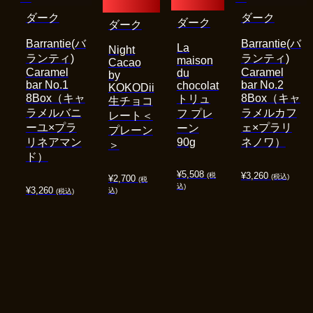
ダーク
ダーク
ダーク
ダーク
Barrantie(バ
Barrantie(バ
La
Night
ランティ)
ランティ)
maison
Cacao
Caramel
Caramel
du
by
bar No.1
bar No.2
chocolat
KOKODii
8Box（キャ
8Box（キャ
トリュ
生チョコ
ラメルバニ
ラメルカフ
フ プレ
レート＜
ーユ×プラ
ェ×プラリ
ーン
プレーン
リネアマン
90g
ネノワ）
＞
ド）
¥
5,508
¥
3,260
(税
(税込)
¥
2,700
(税
込)
¥
3,260
込)
(税込)