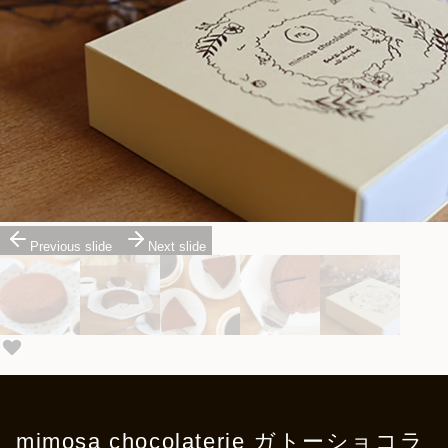
Previous slide
Next slide
mimosa chocolaterie ガトーショコラ