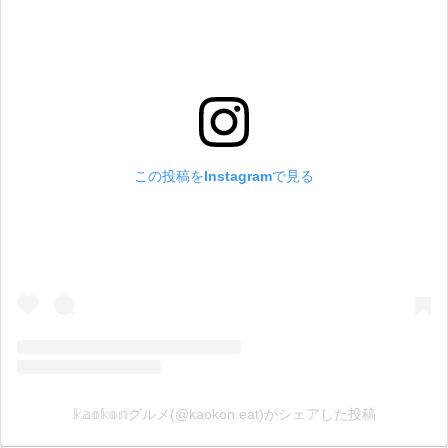
この投稿をInstagramで見る
𝕜𝕒𝕠𝕜𝕠𝕟グルメ(@kaokon.eat)がシェアした投稿