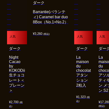
ダーク
Barrantie(バランテ
ィ) Caramel bar duo
8Box（No.1×No.2）
¥
3,260
(税込)
人気
人気
人気
ダーク
ダーク
ダー
Night
La
La
Cacao
maison
mais
by
du
du
KOKODii
chocolat
choco
生チョコ
アタン
アソ
レート＜
ション
ティ
プレーン
2粒入
ン メ
＞
ン S2
¥
1,323
(税
込)
¥
2,700
¥
17,28
(税
(税込)
込)