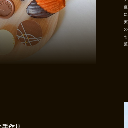
セ
な手作り