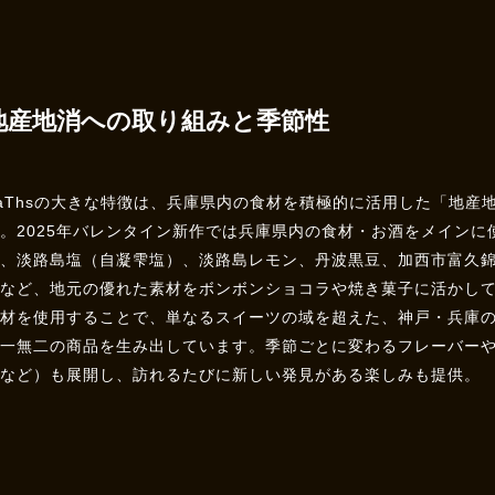
地産地消への取り組みと季節性
aThsの大きな特徴は、兵庫県内の食材を積極的に活用した「地産
。2025年バレンタイン新作では兵庫県内の食材・お酒をメインに
ー、淡路島塩（自凝雫塩）、淡路島レモン、丹波黒豆、加西市富久
ンなど、地元の優れた素材をボンボンショコラや焼き菓子に活かして
食材を使用することで、単なるスイーツの域を超えた、神戸・兵庫
唯一無二の商品を生み出しています。季節ごとに変わるフレーバー
ンなど）も展開し、訪れるたびに新しい発見がある楽しみも提供。