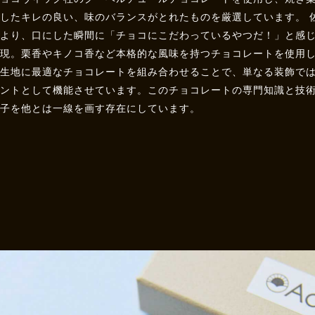
慮したキレの良い、味のバランスがとれたものを厳選しています。 
により、口にした瞬間に「チョコにこだわっているやつだ！」と感
実現。栗香やキノコ香など本格的な風味を持つチョコレートを使用
の生地に最適なチョコレートを組み合わせることで、単なる装飾で
ントとして機能させています。このチョコレートの専門知識と技術力
菓子を他とは一線を画す存在にしています。