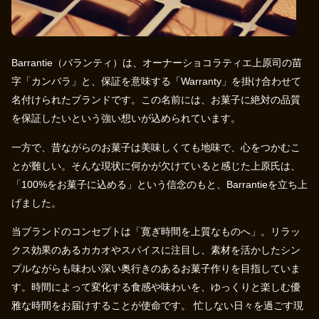
Barrantie（バランティ）は、オーナーショコラティエ上原司の苗
字「カンバラ」と、保証を意味する「Warranty」を掛け合わせて
名付けられたブランドです。この名前には、お菓子に絶対の品質
を保証したいという強い想いが込められています。
一方で、昔ながらのお菓子は美味しくても地味で、心をつかむこ
とが難しい。そんな現状に何かが欠けていると感じた上原氏は、
「100%をお菓子に込める」という信念のもと、Barrantieを立ち上
げました。
当ブランドのコンセプトは「寛ぎ時間を上質なものへ」。リラッ
クス効果のあるカカオやスパイスに注目し、素材を活かしたシン
プルながらも味わい深い奥行きのあるお菓子作りを目指していま
す。時間によって変化する食感や味わいを、ゆっくりと楽しむ優
雅な時間をお届けすることが使命です。 忙しない日々を過ごす現