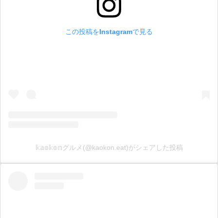
この投稿をInstagramで見る
𝕜𝕒𝕠𝕜𝕠𝕟グルメ(@kaokon.eat)がシェアした投稿