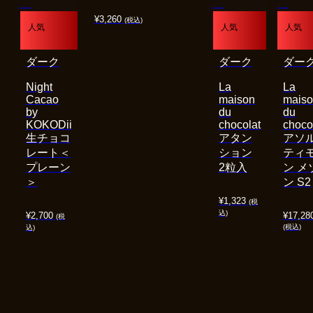
¥
3,260
(税込)
人気
人気
人気
ダーク
ダーク
ダー
Night
La
La
Cacao
maison
mais
by
du
du
KOKODii
chocolat
choco
生チョコ
アタン
アソ
レート＜
ション
ティ
プレーン
2粒入
ン メ
＞
ン S2
¥
1,323
(税
込)
¥
2,700
¥
17,28
(税
(税込)
込)