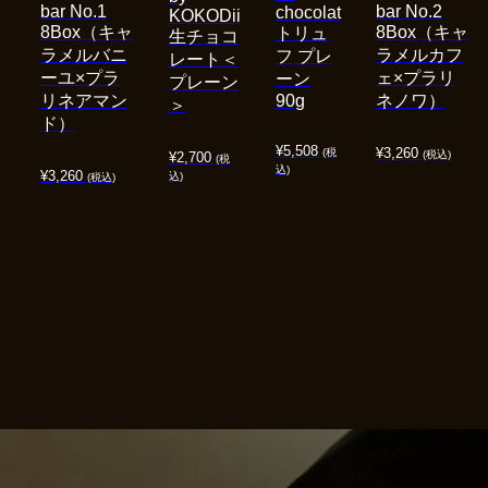
bar No.1
bar No.2
chocolat
KOKODii
8Box（キャ
8Box（キャ
トリュ
生チョコ
ラメルバニ
ラメルカフ
フ プレ
レート＜
ーユ×プラ
ェ×プラリ
ーン
プレーン
リネアマン
90g
ネノワ）
＞
ド）
¥
5,508
¥
3,260
(税
(税込)
¥
2,700
(税
込)
¥
3,260
込)
(税込)