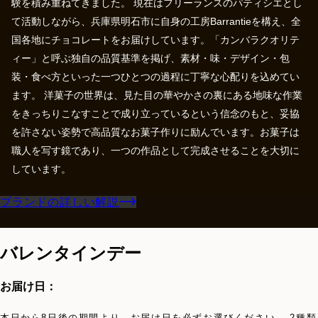
験を積み重ねてきました。 現在はフリーランスのパティシエとし
て活動しながら、兵庫県明石市に自身の工房Barrantieを構え、全
国各地にチョコレートをお届けしています。「カンバラクオリテ
ィー」と呼ぶ独自の品質基準を掲げ、素材・味・デザイン・包
装・食べ方といった一つひとつの過程に丁寧な心配りを込めてい
ます。 洋菓子の世界は、見た目の華やかさの裏にある地味な作業
をきっちりこなすことで成り立っているという信念のもと、妥協
を許さない姿勢で高品質なお菓子作りに励んでいます。お菓子は
職人を写す鏡であり、一つの作品として完成させることを大切に
しています。
ブランドの詳しい解説
バレンタインデー
お届け日：
本日から8日後の期間より、お届け日を必ずお選びください。 2種類