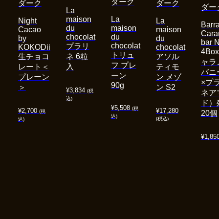
ダーク
ダーク
ダーク
ダー
La
maison
La
Night
La
Barra
du
maison
Cacao
maison
Cara
chocolat
du
by
du
bar 
chocolat
プラリ
KOKODii
chocolat
4Bo
トリュ
生チョコ
ネ 6粒
アソル
ャラ
フ プレ
レート＜
入
ティモ
バニ
ーン
プレーン
ン メゾ
×プ
90g
＞
ン S2
¥
3,834
(税
ネア
込)
ド）
¥
5,508
(税
¥
2,700
¥
17,280
(税
20個
込)
(税込)
込)
¥
1,85