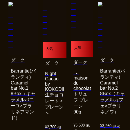
人気
人気
ダーク
ダーク
ダーク
ダーク
Barrantie(バ
Barrantie(バ
La
Night
ランティ)
ランティ)
maison
Cacao
Caramel
Caramel
du
by
bar No.1
bar No.2
chocolat
KOKODii
8Box（キャ
8Box（キャ
トリュ
生チョコ
ラメルバニ
ラメルカフ
フ プレ
レート＜
ーユ×プラ
ェ×プラリ
ーン
プレーン
リネアマン
90g
ネノワ）
＞
ド）
¥
5,508
¥
3,260
(税
(税込)
¥
2,700
(税