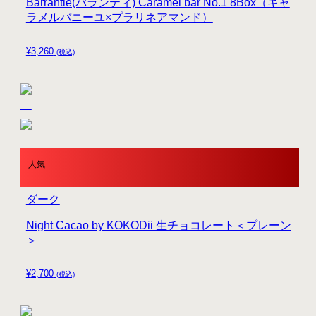
Barrantie(バランティ) Caramel bar No.1 8Box（キャ
ラメルバニーユ×プラリネアマンド）
¥
3,260
(税込)
人気
ダーク
Night Cacao by KOKODii 生チョコレート＜プレーン
＞
¥
2,700
(税込)