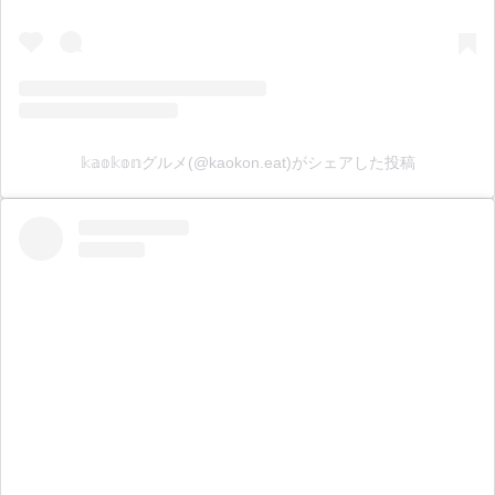
𝕜𝕒𝕠𝕜𝕠𝕟グルメ(@kaokon.eat)がシェアした投稿