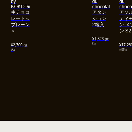
by
du
du
KOKODii
chocolat
choco
生チョコ
アタン
アソ
レート＜
ション
ティ
プレーン
2粒入
ン メ
＞
ン S2
¥
1,323
(税
込)
¥
2,700
¥
17,28
(税
(税込)
込)