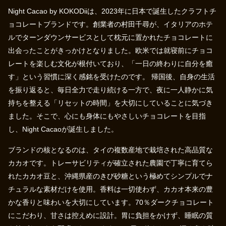
Night Cacao by KOKODiiは、2023年に日本で誕生したクラフトチ
ョコレートブランドです。創業者の村田千尋が、イタリアのホテ
ルでターンダウンサービスとして枕元に置かれたチョコレートに
出会ったことがきっかけとなりました。欧米では就寝前にチョコ
レートを楽しむ文化が根付いており、「一日の終わりに自分を癒
す」という習慣に深く感銘を受けたのです。 帰国後、自身の生活
を振り返ると、毎日全力で走り続ける一方で、夜に一人静かに気
持ちを整える「リセットの時間」を大切にしていることに気づき
ました。そこで、心にも身体にもやさしいチョコレートを目指
し、Night Cacaoが誕生しました。
ブランドの核となるのは、タイの複数産地で栽培された高品質な
カカオです。トレーサビリティが確立された農園で丁寧に育てら
れたカカオ豆と、沖縄県産のきび砂糖という極めてシンプルでナ
チュラルな素材だけを使用。香料は一切使わず、カカオ本来の豊
かな香りと味わいを大切にしています。70％ダークチョコレート
にこだわり、甘さは控えめに設計。胃に負担をかけず、睡眠の質