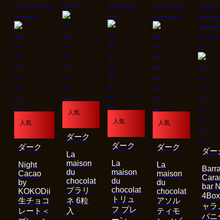
人気
人気
人気
人気
ダーク
ダーク
ダーク
ダーク
ダー
La
maison
La
Night
La
Barra
du
maison
Cacao
maison
Cara
chocolat
du
by
du
bar 
chocolat
プラリ
KOKODii
chocolat
4Bo
トリュ
生チョコ
ネ 6粒
アソル
ャラ
フ プレ
レート＜
入
ティモ
バニ
ーン