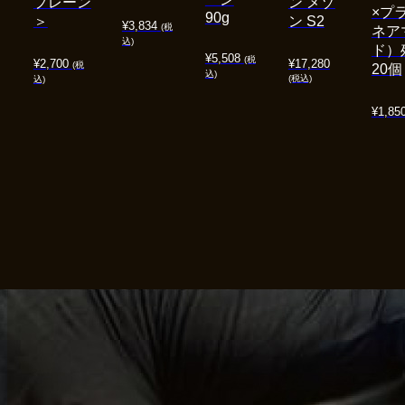
プレーン
ン メゾ
×プ
90g
＞
ン S2
¥
3,834
(税
ネア
込)
ド）
¥
5,508
(税
¥
2,700
¥
17,280
(税
20個
込)
(税込)
込)
¥
1,85