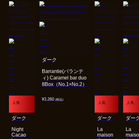
ダーク
Barrantie(バランテ
ィ) Caramel bar duo
8Box（No.1×No.2）
¥
3,260
(税込)
人気
人気
人気
ダーク
ダーク
ダー
Night
La
La
Cacao
maison
mais