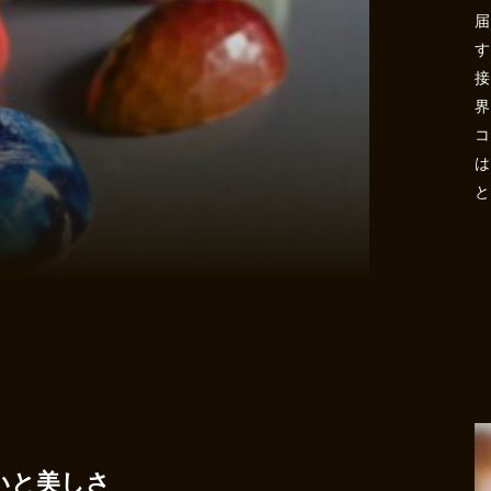
す
界
いと美しさ