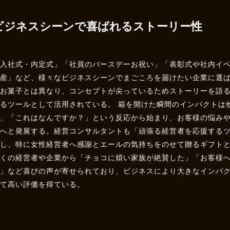
ビジネスシーンで喜ばれるストーリー性
「入社式・内定式」「社員のバースデーお祝い」「表彰式や社内イ
土産」など、様々なビジネスシーンでまごころを届けたい企業に選
のお菓子とは異なり、コンセプトが尖っているためストーリーを語
がるツールとして活用されている。 箱を開けた瞬間のインパクトは
く、「これはなんですか？」という反応から始まり、お客様の悩み
話へと発展する。経営コンサルタントも「頑張る経営者を応援する
価し、特に女性経営者へ感謝とエールの気持ちをのせて贈るギフト
多くの経営者や企業から「チョコに煩い家族が絶賛した」「お客様
評」など喜びの声が寄せられており、ビジネスにより大きなインパ
して高い評価を得ている。