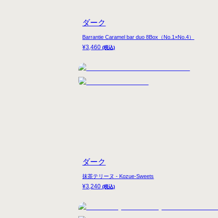
ダーク
Barrantie Caramel bar duo 8Box（No.1×No.4）
¥
3,460
(税込)
ダーク
抹茶テリーヌ - Kozue-Sweets
¥
3,240
(税込)