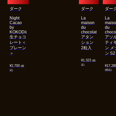
ダーク
ダーク
ダー
Night
La
La
Cacao
maison
mais
by
du
du
KOKODii
chocolat
choco
生チョコ
アタン
アソ
レート＜
ション
ティ
プレーン
2粒入
ン メ
＞
ン S2
¥
1,323
(税
込)
¥
2,700
¥
17,28
(税
(税込)
込)