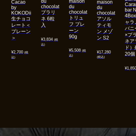
du
maison
Cacao
maison
Cara
chocolat
du
by
du
bar 
chocolat
プラリ
KOKODii
chocolat
4Bo
トリュ
生チョコ
ネ 6粒
アソル
ャラ
フ プレ
レート＜
入
ティモ
バニ
ーン
プレーン
ン メゾ
×プ
90g
＞
ン S2
¥
3,834
(税
ネア
込)
ド）
¥
5,508
(税
¥
2,700
¥
17,280
(税
20個
込)
(税込)
込)
¥
1,85