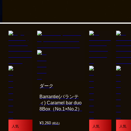
ダーク
Barrantie(バランテ
ィ) Caramel bar duo
8Box（No.1×No.2）
¥
3,260
(税込)
人気
人気
人気