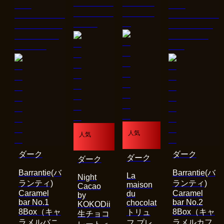
人気
人気
ダーク
ダーク
ダーク
ダーク
Barrantie(バ
Barrantie(バ
La
Night
ランティ)
ランティ)
maison
Cacao
Caramel
Caramel
du
by
bar No.1
bar No.2
chocolat
KOKODii
8Box（キャ
8Box（キャ
トリュ
生チョコ
ラメルバニ
ラメルカフ
フ プレ