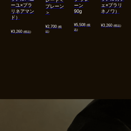
レート＜
ーユ×プラ
ェ×プラリ
ーン
プレーン
リネアマン
90g
ネノワ）
＞
ド）
¥
5,508
¥
3,260
(税
(税込)
¥
2,700
(税
込)
¥
3,260
込)
(税込)