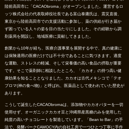
陸前高田市に「CACAObroma」がオープンしました。運営するロ
ッツ株式会社の代表取締役社長である富山泰庸氏は、震災直後、
東京から陸前高田市での支援活動に参加し、薬の供給が行き届か
ず困っている人々の姿を目の当たりにしました。その経験から調
剤薬局を開設し、地域医療に貢献してきました。
創業から10年が経ち、医療介護事業を展開する中で、真の健康に
は保険適用の医療だけでは不十分であることに気づきます。適度
な運動、ストレスの軽減、そして栄養価の高い食品の摂取が重要
です。そこで薬剤師に相談したところ、「カカオ」の持つ高い健
康効果を知ることとなりました。カカオは古代メキシコで「テオ
ブロマ(神の食べ物)」と呼ばれ、医薬品として使われていた歴史が
あります。
こうして誕生したCACAObromaは、添加物やカカオバターを一切
使用せず、オーガニックカカオ豆と沖縄県産黒糖のみを使用した
純度の高いチョコレートを製造しています。「Bean to Bar」の手
法で、発酵パークCAMOCY内の自社工房で一つひとつ丁寧に手作