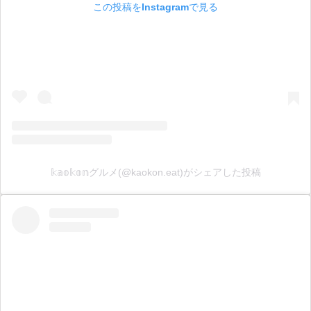
この投稿をInstagramで見る
𝕜𝕒𝕠𝕜𝕠𝕟グルメ(@kaokon.eat)がシェアした投稿