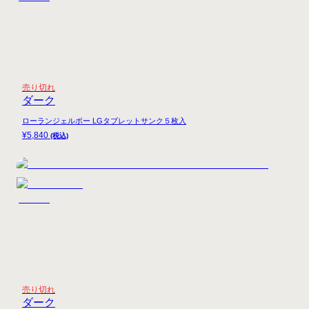
売り切れ
ダーク
ローランジェルボー LGタブレットサンク５枚入
¥
5,840
(税込)
売り切れ
ダーク