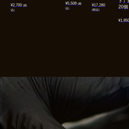
ド）
¥
5,508
(税
¥
2,700
¥
17,280
(税
20個
込)
(税込)
込)
¥
1,85