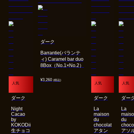
ダーク
Barrantie(バランテ
ィ) Caramel bar duo
8Box（No.1×No.2）
¥
3,260
(税込)
人気
人気
人気
ダーク
ダーク
ダー
Night
La
La
Cacao
maison
mais
by
du
du
KOKODii
chocolat
choco
生チョコ
アタン
アソ