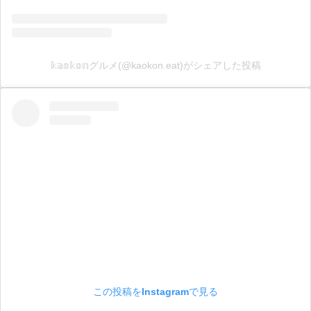
𝕜𝕒𝕠𝕜𝕠𝕟グルメ(@kaokon.eat)がシェアした投稿
この投稿をInstagramで見る