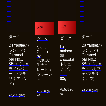
人気
人気
ダーク
ダーク
ダーク
ダーク
Barrantie(バ
Barrantie(バ
La
Night
ランティ)
ランティ)
maison
Cacao
Caramel
Caramel
du
by
bar No.1
bar No.2
chocolat
KOKODii
8Box（キャ
8Box（キャ
トリュ
生チョコ
ラメルバニ
ラメルカフ
フ プレ
レート＜
ーユ×プラ
ェ×プラリ
ーン
プレーン
リネアマン
90g
ネノワ）
＞
ド）
¥
5,508
¥
3,260
(税
(税込)
¥
2,700
(税
込)
¥
3,260
込)
(税込)