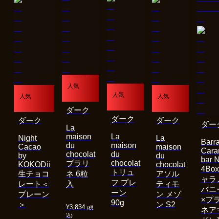
人気
人気
人気
人気
ダーク
ダーク
ダーク
ダーク
ダー
La
maison
La
Night
La
Barra
du
maison
Cacao
maison
Cara
chocolat
du
by
du
bar 
chocolat
プラリ
KOKODii
chocolat
4Bo
トリュ
生チョコ
ネ 6粒
アソル
ャラ
フ プレ
レート＜
入
ティモ
バニ
ーン
プレーン
ン メゾ
×プ
90g
＞
ン S2
¥
3,834
(税
ネア
込)