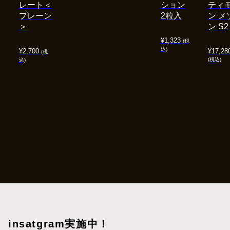
レート＜
ション
ティ
プレーン
2粒入
ン メ
＞
ン S2
¥
1,323
(税
込)
¥
2,700
¥
17,28
(税
(税込)
込)
insatgram実施中！